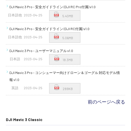
講習会･国家資格･WEBセミナー
DJI Mavic 3 Pro - 安全ガイドライン (DJI RC Pro付属) v1.0
日本語他
2023-04-25
5.40MB
定期配信!
DJI Mavic 3 Pro - 安全ガイドライン (DJI RC付属) v1.0
日本語他
2023-04-25
サポート・Q&A / 法人・学生のお客様
5.06MB
DJI Mavic 3 Pro - ユーザーマニュアル v1.0
日本語
2023-04-25
取扱店舗一覧
18.3MB
DJI Mavic 3 Pro - コンシューマー向けドローン＆ゴーグル 対応モデル情
報 v1.0
SEKIDO
英語
2023-04-25
289KB
コーポレートサイト
前のページへ戻る
SEKIDO 会社概要
DJI Mavic 3 Classic