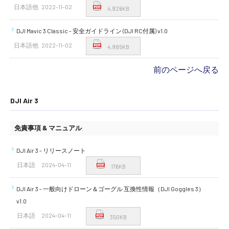
日本語他
2022-11-02
4,926KB
DJI Mavic 3 Classic - 安全ガイドライン (DJI RC付属) v1.0
日本語他
2022-11-02
4,985KB
前のページへ戻る
DJI Air 3
免責事項 & マニュアル
DJI Air 3 - リリースノート
日本語
2024-04-11
176KB
DJI Air 3 - 一般向けドローン＆ゴーグル 互換性情報（DJI Goggles 3）
v1.0
日本語
2024-04-11
350KB