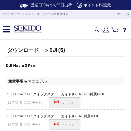
営業日15時まで即日出荷
ポイント1%還元
セキドオンラインストア DJI ドローン正規代理店
ゲスト 様
カメラドローン・生活家電
ダウンロード ＞DJI (5)
カメラ・スタビライザー
DJI Mavic 3 Pro
免責事項 & マニュアル
業務用ドローン・業務関連製品
DJI Mavic 3 Pro クイックスタートガイド (DJI RC Pro付属) v1.0
水中ドローン(ROV)・水中スクーター
日本語他
2023-04-25
4.35MB
DJI Mavic 3 Pro クイックスタートガイド (DJI RC付属) v1.0
RC・ロボット部品
日本語他
2023-04-25
3.91MB