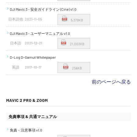
講習会･国家資格･WEBセミナー
DJI Mavic 3 - 安全ガイドライン (Cine) v1.0
日本語他
2021-11-05
5,379KB
定期配信!
DJI Mavic 3 - ユーザーマニュアル v1.0
サポート・Q&A / 法人・学生のお客様
日本語
2021-12-21
21,003KB
D-Log D-Gamut Whitepaper
取扱店舗一覧
英語
2017-10-17
256KB
前のページへ戻る
SEKIDO
コーポレートサイト
MAVIC 2 PRO & ZOOM
免責事項 & 共通マニュアル
SEKIDO 会社概要
免責・注意事項 v1.0