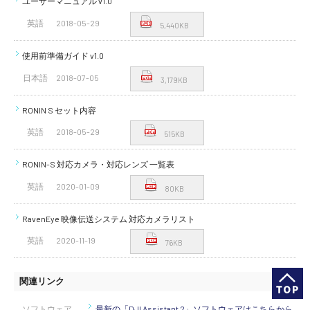
ユーザーマニュアル v1.0
英語
2018-05-29
5,440KB
使用前準備ガイド v1.0
日本語
2018-07-05
3,179KB
RONIN S セット内容
英語
2018-05-29
515KB
RONIN-S 対応カメラ・対応レンズ 一覧表
英語
2020-01-09
80KB
RavenEye 映像伝送システム 対応カメラリスト
英語
2020-11-19
76KB
関連リンク
ソフトウェア
最新の「DJI Assistant 2」ソフトウェアはこちらから