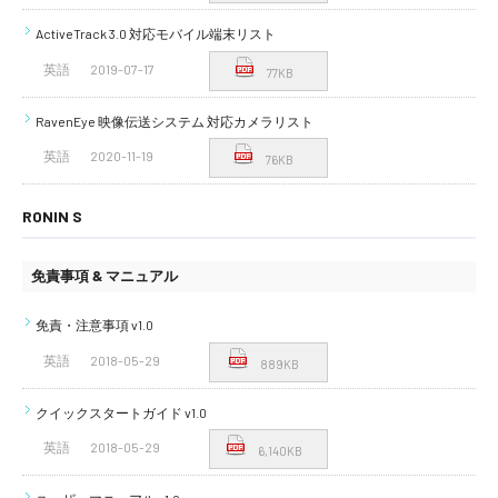
ActiveTrack 3.0 対応モバイル端末リスト
英語
2019-07-17
77KB
RavenEye 映像伝送システム 対応カメラリスト
英語
2020-11-19
76KB
RONIN S
免責事項 & マニュアル
免責・注意事項 v1.0
英語
2018-05-29
889KB
クイックスタートガイド v1.0
英語
2018-05-29
6,140KB