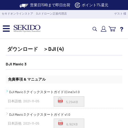
営業日15時まで即日出荷
ポイント1%還元
セキドオンラインストア DJI ドローン正規代理店
ゲスト 様
カメラドローン・生活家電
ダウンロード ＞DJI (4)
カメラ・スタビライザー
DJI Mavic 3
免責事項 & マニュアル
業務用ドローン・業務関連製品
DJI Mavic 3 クイックスタートガイド (Cine) v1.0
水中ドローン(ROV)・水中スクーター
日本語他
2021-11-05
5,254KB
RC・ロボット部品
DJI Mavic 3 クイックスタートガイド v1.0
日本語他
2021-11-05
6,162KB