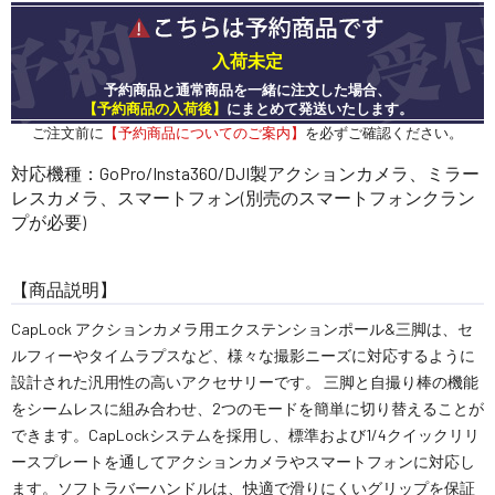
入荷未定
予約商品と通常商品を一緒に注文した場合、
【予約商品の入荷後】
にまとめて発送いたします。
ご注文前に
【予約商品についてのご案内】
を必ずご確認ください。
対応機種：GoPro/Insta360/DJI製アクションカメラ、ミラー
レスカメラ、スマートフォン(別売のスマートフォンクラン
プが必要)
【商品説明】
CapLock アクションカメラ用エクステンションポール&三脚は、セ
ルフィーやタイムラプスなど、様々な撮影ニーズに対応するように
設計された汎用性の高いアクセサリーです。 三脚と自撮り棒の機能
をシームレスに組み合わせ、2つのモードを簡単に切り替えることが
できます。CapLockシステムを採用し、標準および1/4クイックリリ
ースプレートを通してアクションカメラやスマートフォンに対応し
ます。ソフトラバーハンドルは、快適で滑りにくいグリップを保証