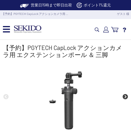
営業日15時まで即日出荷
ポイント1%還元
【予約】PGYTECH CapLock アクションカメラ用 …
ゲスト 様
カメラドローン・生活家電
【予約】PGYTECH CapLock アクションカメ
ラ用 エクステンションポール ＆ 三脚
カメラ・スタビライザー
業務用ドローン・業務関連製品
水中ドローン(ROV)・水中スクーター
RC・ロボット部品