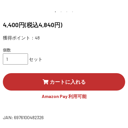
講習会･国家資格･WEBセミナー
定期配信!
4,400円(税込4,840円)
獲得ポイント：48
サポート・Q&A / 法人・学生のお客様
個数
取扱店舗一覧
セット
SEKIDO
カートに入れる
コーポレートサイト
Amazon Pay 利用可能
SEKIDO 会社概要
JAN: 6976100482326