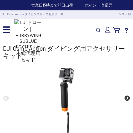
営業日15時まで即日出荷
ポイント1%還元
DJI Osmo Action ダイビング用アクセサリーキ …
ゲスト 様
カメラドローン・生活家電
DJI Osmo Action ダイビング用アクセサリー
キット
カメラ・スタビライザー
業務用ドローン・業務関連製品
水中ドローン(ROV)・水中スクーター
RC・ロボット部品