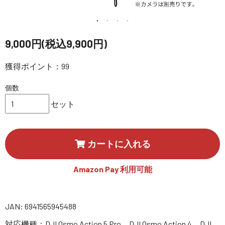
講習会･国家資格･WEBセミナー
定期配信!
9,000円(税込9,900円)
サポート・Q&A / 法人・学生のお客様
獲得ポイント：99
個数
取扱店舗一覧
セット
SEKIDO
カートに入れる
コーポレートサイト
Amazon Pay 利用可能
SEKIDO 会社概要
JAN: 6941565945488
対応機種：DJI Osmo Action 5 Pro、DJI Osmo Action 4、DJI