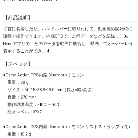
【商品説明】
手首に装着したり、ハンドルバーに取り付けて、動画撮影開始時に
遠隔で操作できます。内蔵GPSで、走行データなどを記録し、DJI
Mimoアプリで、そのデータを動画に統合し、動画上でオーバーレイ
表示することができます。
【スペック】
●Osmo Action GPS内蔵 Bluetoothリモコン
重量：26 g
サイズ：40.45×38.6×19.9 mm（長さ×幅×高さ）
容量：270 mAh
動作環境温度：-10℃～45℃
防水レベル：IPX7
●Osmo Action GPS内蔵 Bluetoothリモコン リストストラップ（長）
重量：10.2 g