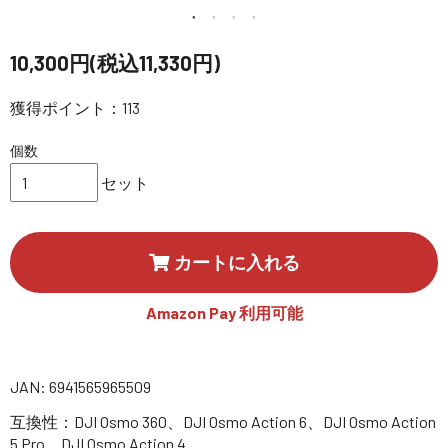
講習会･国家資格･WEBセミナー
10,300円(税込11,330円)
定期配信!
獲得ポイント：113
サポート・Q&A / 法人・学生のお客様
個数
セット
取扱店舗一覧
カートに入れる
SEKIDO
コーポレートサイト
Amazon Pay 利用可能
SEKIDO 会社概要
JAN: 6941565965509
互換性：DJI Osmo 360、DJI Osmo Action 6、DJI Osmo Action
5 Pro、DJI Osmo Action 4