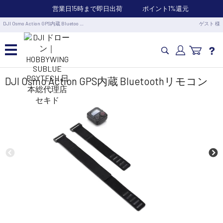
営業日15時まで即日出荷
ポイント1%還元
DJI Osmo Action GPS内蔵 Bluetoo …
ゲスト 様
カメラドローン・生活家電
DJI Osmo Action GPS内蔵 Bluetoothリモコン
カメラ・スタビライザー
業務用ドローン・業務関連製品
水中ドローン(ROV)・水中スクーター
RC・ロボット部品