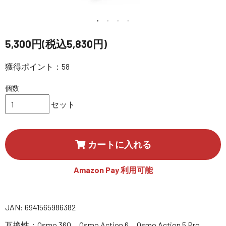
講習会･国家資格･WEBセミナー
定期配信!
5,300円(税込5,830円)
獲得ポイント：58
サポート・Q&A / 法人・学生のお客様
個数
取扱店舗一覧
セット
SEKIDO
カートに入れる
コーポレートサイト
Amazon Pay 利用可能
SEKIDO 会社概要
JAN: 6941565986382
互換性：Osmo 360、Osmo Action 6、Osmo Action 5 Pro、