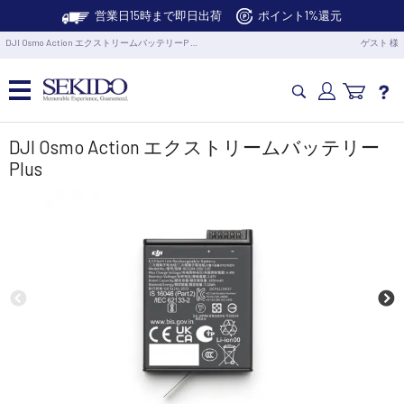
営業日15時まで即日出荷
ポイント1%還元
DJI Osmo Action エクストリームバッテリーP …
ゲスト 様
カメラドローン・生活家電
DJI Osmo Action エクストリームバッテリー
Plus
カメラ・スタビライザー
業務用ドローン・業務関連製品
水中ドローン(ROV)・水中スクーター
RC・ロボット部品