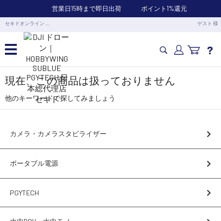
営業日15時まで即日出荷
ポイント1%還元
セキドオンライン …
ゲスト 様
カメラドローン・生活家電
現在、この商品は扱っておりません
他のキーワードで探してみましょう
カメラ・スタビライザー
カメラ・カメラスタビライザー
業務用ドローン・業務関連製品
ポータブル電源
水中ドローン(ROV)・水中スクーター
PGYTECH
RC・ロボット部品