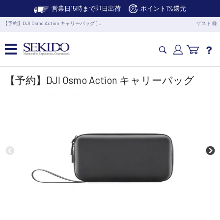
営業日15時まで即日出荷
ポイント1%還元
【予約】DJI Osmo Action キャリーバッグ [ …
ゲスト 様
カメラドローン・生活家電
【予約】DJI Osmo Action キャリーバッグ
カメラ・スタビライザー
業務用ドローン・業務関連製品
水中ドローン(ROV)・水中スクーター
RC・ロボット部品