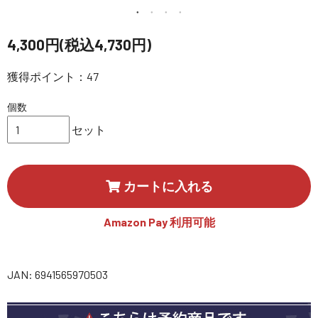
講習会･国家資格･WEBセミナー
4,300円(税込4,730円)
定期配信!
獲得ポイント：47
サポート・Q&A / 法人・学生のお客様
個数
セット
取扱店舗一覧
カートに入れる
SEKIDO
コーポレートサイト
Amazon Pay 利用可能
JAN: 6941565970503
SEKIDO 会社概要