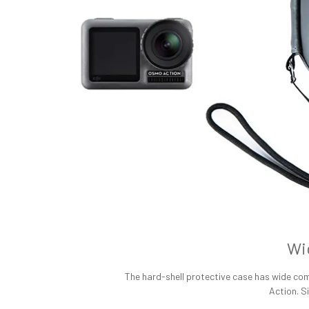
Wi
The hard-shell protective case has wide co
Action. S