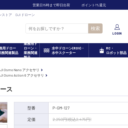
営業日15時まで即日出荷
ポイント1%還元
インストア DJI ドローン
検索
LOGIN
業務用ド
ローン・
水中ドローン(ROV)・
RC・
業務関連
水中スクーター
ロボット部品
製品
DJI Osmo Nano アクセサリ
JI Osmo Action 6 アクセサリ
ケース
型番
P-GM-127
定価
2,250円(税込2,475円)