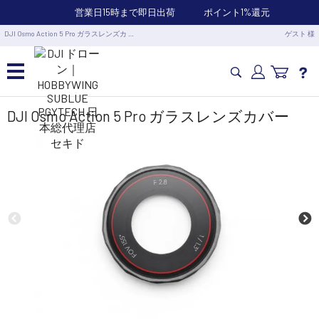
営業日15時まで即日出荷
ポイント1%還元
DJI Osmo Action 5 Pro ガラスレンズカ …
ゲスト 様
カメラドローン・生活家電
DJI Osmo Action 5 Pro ガラスレンズカバー
カメラ・スタビライザー
業務用ドローン・業務関連製品
水中ドローン(ROV)・水中スクーター
RC・ロボット部品