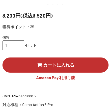
講習会･国家資格･WEBセミナー
3,200円(税込3,520円)
定期配信!
獲得ポイント：35
サポート・Q&A / 法人・学生のお客様
個数
セット
取扱店舗一覧
カートに入れる
SEKIDO
コーポレートサイト
Amazon Pay 利用可能
SEKIDO 会社概要
JAN: 6941565988812
対応機種：Osmo Action 5 Pro