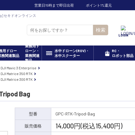
営業日15時まで即日出荷
ポイント1%還元
d-Bag] セキドオンラインス
検索
LOGIN
業務用ド
ローン・
水中ドローン(ROV)・
RC・
業務関連
水中スクーター
ロボット部品
製品
DJI Mavic 3 Enterprise
DJI Matrice 350 RTK
DJI Matrice 300 RTK
ipod Bag
型番
GPC-RTK-Tripod-Bag
14,000円(税込15,400円)
販売価格