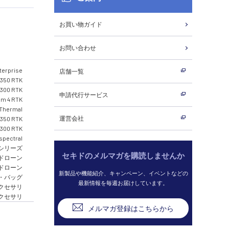
お買い物ガイド
お問い合わせ
nterprise
店舗一覧
 350 RTK
 300 RTK
申請代行サービス
om 4 RTK
 Thermal
運営会社
 350 RTK
 300 RTK
ispectral
S シリーズ
セキドのメルマガを購読しませんか
ドローン
ドローン
新製品や機能紹介、キャンペーン、イベントなどの
ス・バッグ
最新情報を毎週お届けしています。
クセサリ
ツアクセサリ
メルマガ登録はこちらから