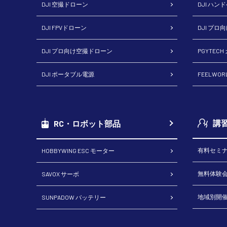
DJI 空撮ドローン
DJI ハン
DJI FPVドローン
DJI プロ
DJI プロ向け空撮ドローン
PGYTEC
DJI ポータブル電源
FEELWO
講
RC・ロボット部品
有料セミ
HOBBYWING ESC モーター
無料体験
SAVOX サーボ
地域別開
SUNPADOW バッテリー