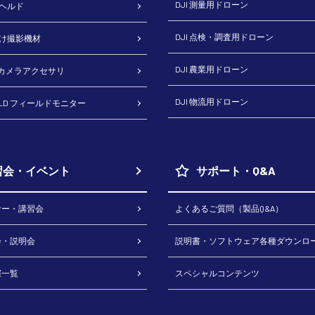
DJI 測量用ドローン
ドヘルド
DJI 点検・調査用ドローン
向け撮影機材
DJI 農業用ドローン
H カメラアクセサリ
DJI 物流用ドローン
RLD フィールドモニター
習会・イベント
サポート・Q&A
ナー・講習会
よくあるご質問（製品Q&A）
会・説明会
説明書・ソフトウェア各種ダウンロ
催一覧
スペシャルコンテンツ