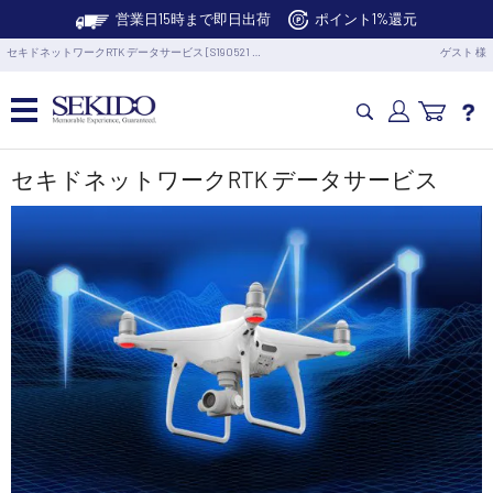
営業日15時まで即日出荷
ポイント1%還元
セキドネットワークRTK データサービス [S190521 …
ゲスト 様
カメラドローン・生活家電
セキドネットワークRTK データサービス
カメラ・スタビライザー
業務用ドローン・業務関連製品
水中ドローン(ROV)・水中スクーター
RC・ロボット部品