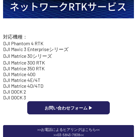
講習会･国家資格･WEBセミナー
定期配信!
対応機種：
サポート・Q&A / 法人・学生のお客様
DJI Phantom 4 RTK
DJI Mavic 3 Enterpriseシリーズ
DJI Matrice 30シリーズ
DJI Matrice 300 RTK
取扱店舗一覧
DJI Matrice 350 RTK
DJI Matrice 400
DJI Matrice 4E/4T
DJI Matrice 4D/4TD
SEKIDO
DJI DOCK 2
コーポレートサイト
DJI DOCK 3
お問い合わせフォーム ▶︎
SEKIDO 会社概要
>>お電話によるヒアリングはこちら<<
>>03-5843-7838<<