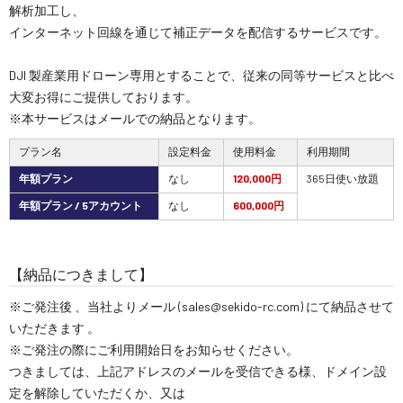
解析加工し、
インターネット回線を通じて補正データを配信するサービスです。
DJI 製産業用ドローン専用とすることで、従来の同等サービスと比べ
大変お得にご提供しております。
※本サービスはメールでの納品となります。
プラン名
設定料金
使用料金
利用期間
年額プラン
なし
120,000円
365日使い放題
年額プラン / 5アカウント
なし
600,000円
【納品につきまして】
※ご発注後 、当社よりメール (sales@sekido-rc.com) にて納品させて
いただきます 。
※ご発注の際にご利用開始日をお知らせください。
つきましては、上記アドレスのメールを受信できる様、ドメイン設
定を解除していただくか、又は