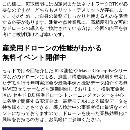
この様に、RTK機能には固定局またはネットワークRTKが必
要なのですが、どちらもメリット・デメリットが存在しま
す。そのため、ご自身の業務でしっかりと使えるものを準備
する必要があります。測量や点検業務に、高精度測位が可能
なドローンの導入をご検討されている方は、今回の内容を参
考にご検討頂ければ幸いです。
産業用ドローンの性能がわかる
無料イベント開催中
セキドでは今回紹介した RTK測位や Mavic 3 Enterpriseシリー
ズなどのドローンによる、測量／構造物点検の現場を想定し
たデモを行う無料実演会や最新事例と撮影データ紹介する無
料WEBセミナーなどを定期開催しております。横浜市金沢
区の セキド DJI 横浜ドローントレーニングセンターを中心
に各地で開催する実演会は、最新モデルによる撮影データを
持ち帰ることもできる、導入検討中の事業者様に最適なイベ
ントになっておりますので、ドローンを使った業務効率化に
興味をお持ちの方は、お気軽にご参加ください。