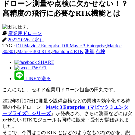
ドローン測量や点検に欠かせない！？
高精度の飛行に必要なRTK機能とは
田丸
産業用ドローン
2022/10/26（水）
TAG :
DJI Mavic 2 Enterprise
,
DJI Mavic 3 Enterprise
,
Matrice
30/30T
,
Matrice 300 RTK
,
Phantom 4 RTK
,
測量
,
点検
SHARE
TWEET
LINEで送る
こんにちは。セキド産業用ドローン担当の田丸です。
2022年9月27日に測量や設備点検などの業務を効率化する待
望の小型ドローン「
Mavic 3 Enterprise（マビック 3 エンタ
ープライズ）シリーズ
」が発表され、さらに測量などには欠
かせない RTKモジュールも同時に販売・受付が開始されま
した。
そこで、今回はこの RTK とはどのようなものなのかを、説