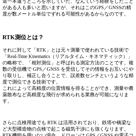
道一本違うところを示していた、なんていう経験をしたこと
がある人も多いと思いますが、それはこのGPS／GNSSの精
度が数メートル単位でずれる可能性があるからなのです。
RTK測位とは？
それに対して「RTK」とは元々測量で使われている技術で
「Real-Time Kinematics（リアルタイム・キネマティック）」
の略称で、「相対測位」と呼ばれる測定方法のことです。複
数の受信機で GPS／GNSS を受信してその情報をお互いにや
り取りし、補正し合うことで、誤差数センチというような精
度で測位できる技術です。
これによって高精度の位置情報を得ることができ、測量や農
薬散布など高精度な飛行が求められる業務が可能になりま
す。
さらに点検用途でも RTK は活用されており、鉄塔や橋梁な
ど大型構造物の点検で起こる磁気干渉にも強くなります。
RTK機能を用いない場合、ドローンは GPS／GNSS や電子コ