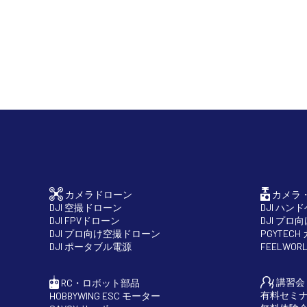
カメラドローン
カメラ
DJI 空撮ドローン
DJI ハン
DJI FPVドローン
DJI プロ
DJI プロ向け空撮ドローン
PGYTEC
DJI ポータブル電源
FEELWO
講習会
RC・ロボット部品
有料セミ
HOBBYWING ESC モーター