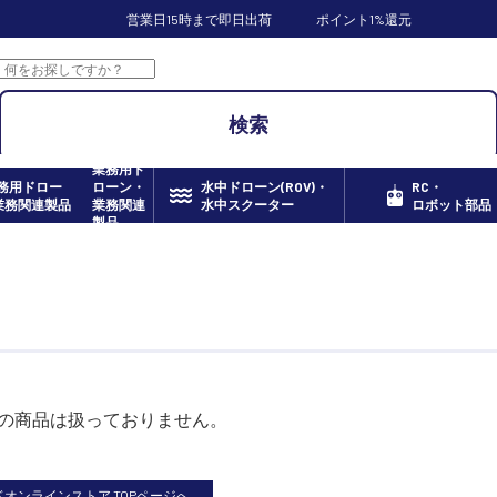
営業日15時まで即日出荷
ポイント1%還元
検索
業務用ド
ローン・
水中ドローン(ROV)・
RC・
業務関連
水中スクーター
ロボット部品
製品
の商品は扱っておりません。
オンラインストア TOPページへ