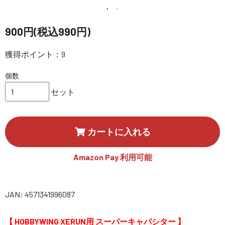
講習会･国家資格･WEBセミナー
900円(税込990円)
定期配信!
獲得ポイント：9
サポート・Q&A / 法人・学生のお客様
個数
セット
取扱店舗一覧
カートに入れる
SEKIDO
コーポレートサイト
Amazon Pay 利用可能
JAN: 4571341996087
SEKIDO 会社概要
【 HOBBYWING XERUN用 スーパーキャパシター 】