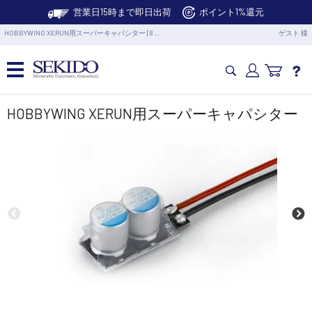
営業日15時まで即日出荷
ポイント1%還元
HOBBYWING XERUN用スーパーキャパシター [8 …
ゲスト 様
カメラドローン・生活家電
HOBBYWING XERUN用スーパーキャパシター
カメラ・スタビライザー
業務用ドローン・業務関連製品
水中ドローン(ROV)・水中スクーター
RC・ロボット部品