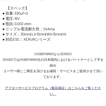
【スペック】
● 容量:330uF×2
● 電圧:16V
● 抵抗:0.002 ohm
● リップル電流耐久性：24Amp
● サイズ：30mm(L)×13mm(W)×13mm(H)
● 対応ESC：XERUNシリーズ
《HOBBYWINGならSEKIDO》
SEKIDOではHOBBYWING社の日本国内におけるパートナーとして手を
組み
ユーザー様にご満足を頂けるお値段・サービスをご提供させて頂い
ております。
アフターサービスプログラム（製品保証）はこちらをご覧くださ
い。