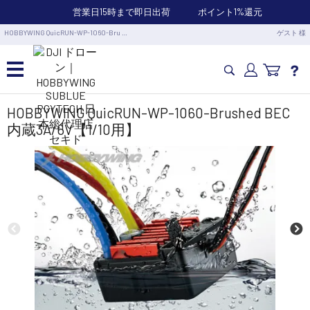
営業日15時まで即日出荷
ポイント1%還元
HOBBYWING QuicRUN-WP-1060-Bru …
ゲスト 様
カメラドローン・生活家電
HOBBYWING QuicRUN-WP-1060-Brushed BEC
内蔵3A/6V【1/10用】
カメラ・スタビライザー
業務用ドローン・業務関連製品
水中ドローン(ROV)・水中スクーター
RC・ロボット部品