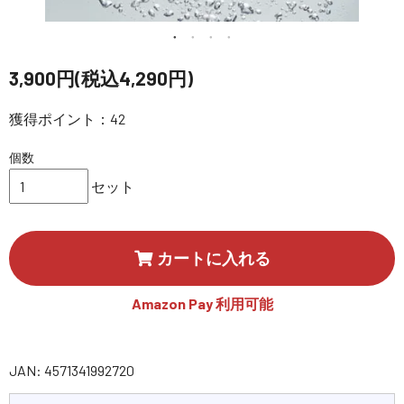
講習会･国家資格･WEBセミナー
定期配信!
3,900円(税込4,290円)
サポート・Q&A / 法人・学生のお客様
獲得ポイント：42
個数
取扱店舗一覧
セット
SEKIDO
カートに入れる
コーポレートサイト
Amazon Pay 利用可能
SEKIDO 会社概要
JAN: 4571341992720