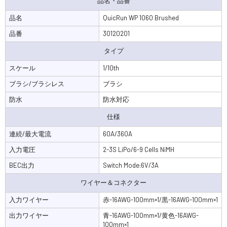
品名・品番
品名
QuicRun WP 1060 Brushed
品番
30120201
タイプ
スケール
1/10th
ブラシ/ブラシレス
ブラシ
防水
防水対応
仕様
連続/最大電流
60A/360A
入力電圧
2-3S LiPo/6-9 Cells NiMH
BEC出力
Switch Mode:6V/3A
ワイヤー＆コネクター
入力ワイヤー
赤-16AWG-100mm×1/黒-16AWG-100mm×1
出力ワイヤー
青-16AWG-100mm×1/黄色-16AWG-
100mm×1