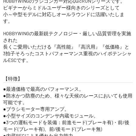
HOBBYWINGのラジコンカー対応QuicRUNシリーズです。
ビギナーからミドルユーザー様向きのシリーズとして
小～中型モデルに対応しオールラウンドに活躍いたしま
す。
HOBBYWINGの最新鋭テクノロジー・厳しい品質管理を実施
された
長くご愛用いただける『高性能』『高汎用』『低価格』と
3拍子そろったコストパフォーマンス重視のハイポテンシャ
ルESCです。
【特徴】
●最適価格で最高のパフォーマンス。
●防水かつ防塵のため、様々な天候のレースにおいても使用
可能です。
●ブラシモーター専用アンプ。
●小型サイズのコンデンサ内蔵モジュール。
●3つの運転モードを装備：前進モード(ブレーキ有)・前/後
モード(ブレーキ有)、前/後モード(ブレーキ無)
●内蔵BECによる優れた出力能力。