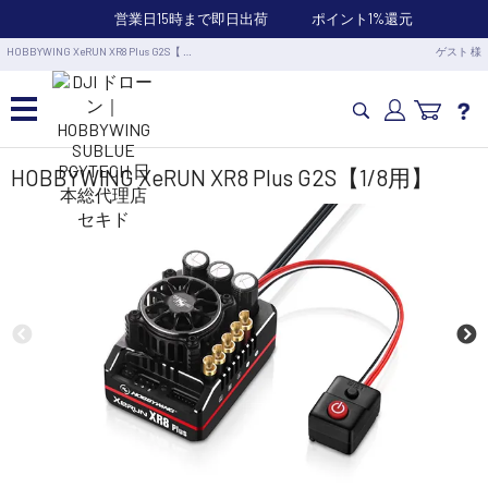
営業日15時まで即日出荷
ポイント1%還元
HOBBYWING XeRUN XR8 Plus G2S【 …
ゲスト 様
カメラドローン・生活家電
HOBBYWING XeRUN XR8 Plus G2S【1/8用】
カメラ・スタビライザー
業務用ドローン・業務関連製品
水中ドローン(ROV)・水中スクーター
RC・ロボット部品