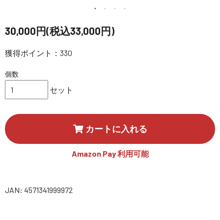
講習会･国家資格･WEBセミナー
30,000円(税込33,000円)
定期配信!
獲得ポイント：330
サポート・Q&A / 法人・学生のお客様
個数
セット
取扱店舗一覧
カートに入れる
SEKIDO
コーポレートサイト
Amazon Pay 利用可能
SEKIDO 会社概要
JAN: 4571341999972