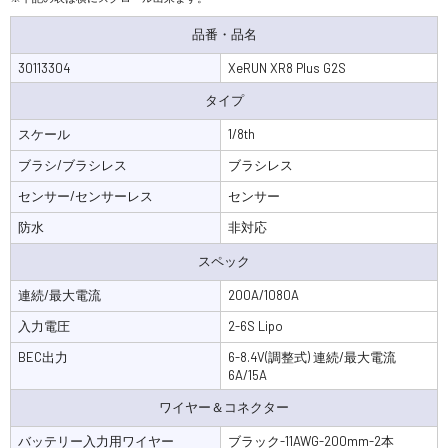
品番・品名
30113304
XeRUN XR8 Plus G2S
タイプ
スケール
1/8th
ブラシ/ブラシレス
ブラシレス
センサー/センサーレス
センサー
防水
非対応
スペック
連続/最大電流
200A/1080A
入力電圧
2-6S Lipo
BEC出力
6-8.4V(調整式) 連続/最大電流
6A/15A
ワイヤー＆コネクター
バッテリー入力用ワイヤー
ブラック-11AWG-200mm-2本