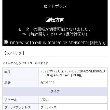
セットボタン
回転方向
モーターの回転が切替可能となりました。
CW（時計回り）とCCW（反時計回り）
【スペック】
品名
HOBBYWING QuicRUN-10BL120-G2-SENSORED
BEC内蔵 4A/6V-7.4V 【1/10用】
品番
30125002
タイプ
スケール
1/10th
ブラシ/ブラシレス
ブラシレス