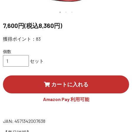
講習会･国家資格･WEBセミナー
定期配信!
7,600円(税込8,360円)
サポート・Q&A / 法人・学生のお客様
獲得ポイント：83
個数
取扱店舗一覧
セット
SEKIDO
カートに入れる
コーポレートサイト
Amazon Pay 利用可能
SEKIDO 会社概要
JAN: 4571342007638