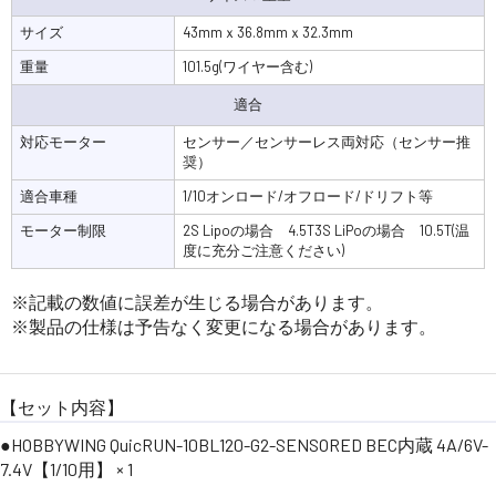
サイズ
43mmｘ36.8mmｘ32.3mm
重量
101.5g(ワイヤー含む)
適合
対応モーター
センサー／センサーレス両対応（センサー推
奨）
適合車種
1/10オンロード/オフロード/ドリフト等
モーター制限
2S Lipoの場合 4.5T3S LiPoの場合 10.5T(温
度に充分ご注意ください)
※記載の数値に誤差が生じる場合があります。
※製品の仕様は予告なく変更になる場合があります。
【セット内容】
●HOBBYWING QuicRUN-10BL120-G2-SENSORED BEC内蔵 4A/6V-
7.4V【1/10用】 × 1