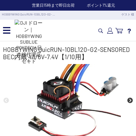
営業日15時まで即日出荷
ポイント1%還元
HOBBYWING QuicRUN-10BL120-G2- …
ゲスト 様
カメラドローン・生活家電
HOBBYWING QuicRUN-10BL120-G2-SENSORED
BEC内蔵 4A/6V-7.4V【1/10用】
カメラ・スタビライザー
業務用ドローン・業務関連製品
水中ドローン(ROV)・水中スクーター
RC・ロボット部品