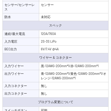
センサー/センサーレ
センサー
ス
防水
未対応
スペック
連続/最大電流
120A/760A
入力電圧
2S-3S LiPo
BEC出力
6V/7.4V @4A
ワイヤー & コネクター
入力ワイヤー
黒-12AWG-200mm*1/赤-12AWG-200mm*1
出力ワイヤー
青-12AWG-200mm*1/黄色-12AWG-200mm*1/オ
レンジ-12AWG-200mm*1
入力コネクター
無し
出力コネクター
無し
プログラム変更について
スイッチボタン
可能