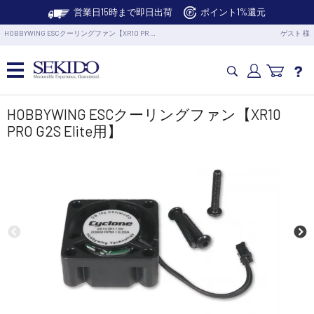
営業日15時まで即日出荷
ポイント1%還元
HOBBYWING ESCクーリングファン【XR10 PR …
ゲスト 様
カメラドローン・生活家電
HOBBYWING ESCクーリングファン【XR10
PRO G2S Elite用】
カメラ・スタビライザー
業務用ドローン・業務関連製品
水中ドローン(ROV)・水中スクーター
RC・ロボット部品