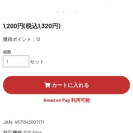
講習会･国家資格･WEBセミナー
定期配信!
1,200円(税込1,320円)
獲得ポイント：13
サポート・Q&A / 法人・学生のお客様
個数
取扱店舗一覧
セット
SEKIDO
カートに入れる
コーポレートサイト
Amazon Pay 利用可能
SEKIDO 会社概要
JAN: 4571342007171
対応機種:G2S Elite