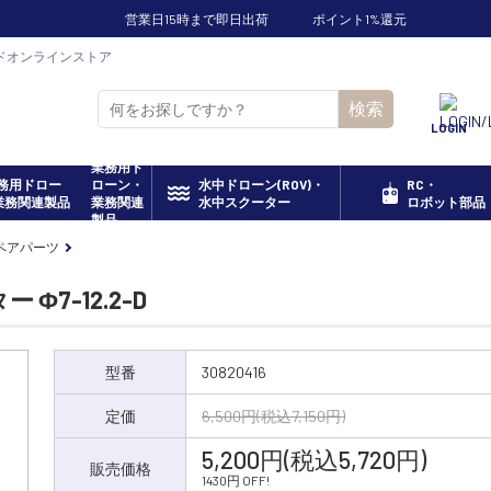
営業日15時まで即日出荷
ポイント1%還元
16] セキドオンラインストア
検索
LOGIN
業務用ド
ローン・
水中ドローン(ROV)・
RC・
業務関連
水中スクーター
ロボット部品
製品
ペアパーツ
ー Φ7-12.2-D
型番
30820416
定価
6,500円(税込7,150円)
5,200円(税込5,720円)
販売価格
1430円 OFF!