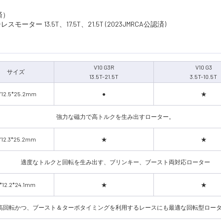
済）
ター 13.5T、17.5T、21.5T (2023JMRCA公認済)
V10 G3R
V10 G3
サイズ
13.5T-21.5T
3.5T-10.5T
*12.5*25.2mm
●
★
強力な磁力で高トルクを生み出すローター。
*12.3*25.2mm
★
★
適度なトルクと回転を生み出す、ブリンキー、ブースト両対応ローター
*12.2*24.1mm
★
★
高回転かつ、ブースト＆ターボタイミングを利用するレースにも最適な回転型ロー