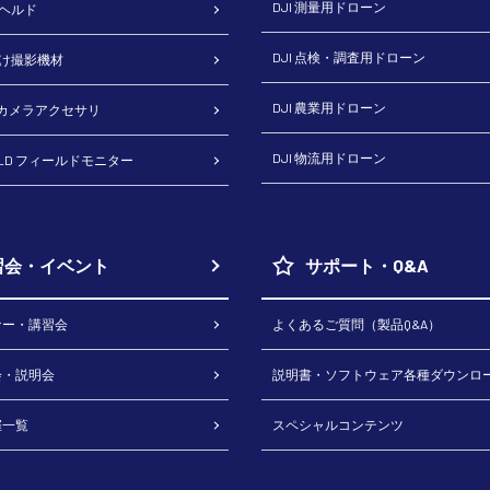
DJI 測量用ドローン
ドヘルド
DJI 点検・調査用ドローン
向け撮影機材
DJI 農業用ドローン
H カメラアクセサリ
DJI 物流用ドローン
RLD フィールドモニター
習会・イベント
サポート・Q&A
ナー・講習会
よくあるご質問（製品Q&A）
会・説明会
説明書・ソフトウェア各種ダウンロ
催一覧
スペシャルコンテンツ