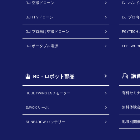
DJI 空撮ドローン
DJI ハン
DJI FPVドローン
DJI プロ
DJI プロ向け空撮ドローン
PGYTEC
DJI ポータブル電源
FEELWO
講
RC・ロボット部品
有料セミ
HOBBYWING ESC モーター
無料体験
SAVOX サーボ
地域別開
SUNPADOW バッテリー