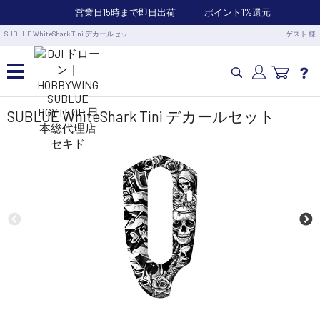
営業日15時まで即日出荷
ポイント1%還元
SUBLUE WhiteShark Tini デカールセッ …
ゲスト 様
カメラドローン・生活家電
SUBLUE WhiteShark Tini デカールセット
カメラ・スタビライザー
業務用ドローン・業務関連製品
水中ドローン(ROV)・水中スクーター
RC・ロボット部品