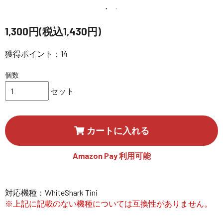
講習会･国家資格･WEBセミナー
1,300円(税込1,430円)
定期配信!
獲得ポイント：14
サポート・Q&A / 法人・学生のお客様
個数
セット
取扱店舗一覧
カートに入れる
SEKIDO
コーポレートサイト
Amazon Pay 利用可能
SEKIDO 会社概要
対応機種：WhiteShark Tini
※上記に記載のない機種については互換性がありません。