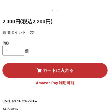
講習会･国家資格･WEBセミナー
定期配信!
2,000円(税込2,200円)
獲得ポイント：22
サポート・Q&A / 法人・学生のお客様
個数
取扱店舗一覧
個
SEKIDO
カートに入れる
コーポレートサイト
Amazon Pay 利用可能
SEKIDO 会社概要
JAN: 6971672635064
対応機種：