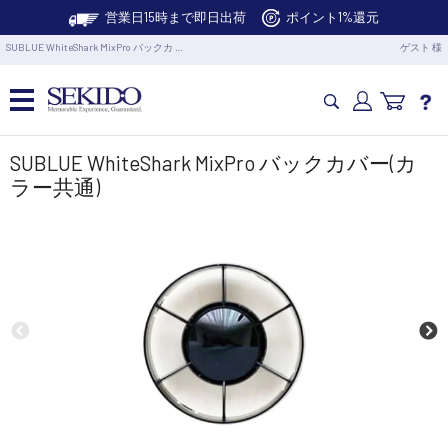
営業日15時まで即日出荷
ポイント1%還元
SUBLUE WhiteShark MixPro バックカ …
ゲスト 様
カメラドローン・生活家電
SUBLUE WhiteShark MixPro バックカバー(カ
ラー共通)
カメラ・スタビライザー
業務用ドローン・業務関連製品
水中ドローン(ROV)・水中スクーター
RC・ロボット部品