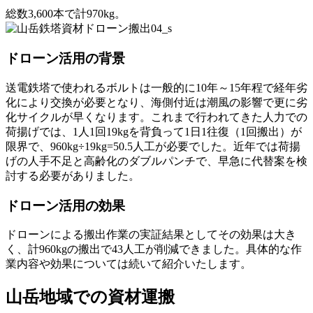
総数3,600本で計970kg。
ドローン活用の背景
送電鉄塔で使われるボルトは一般的に10年～15年程で経年劣
化により交換が必要となり、海側付近は潮風の影響で更に劣
化サイクルが早くなります。これまで行われてきた人力での
荷揚げでは、1人1回19kgを背負って1日1往復（1回搬出）が
限界で、960kg÷19kg=50.5人工が必要でした。近年では荷揚
げの人手不足と高齢化のダブルパンチで、早急に代替案を検
討する必要がありました。
ドローン活用の効果
ドローンによる搬出作業の実証結果としてその効果は大き
く、計960kgの搬出で43人工が削減できました。具体的な作
業内容や効果については続いて紹介いたします。
山岳地域での資材運搬