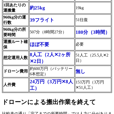
1回あたりの
約25kg
19kg
運搬量
960kg分の運
39フライト
51往復
行数
960kg分の所
180分（3時間）
507分（8時間27分）
要時間
運搬ルート確
ほぼ不要
必要
保
8人工（2人✕2ヶ所
51人工（25.5人✕2
想定運用人数
日）
✕2日）
約600万円（バッテリー
無し
ドローン費用
6本想定）
24万円（3万円✕8人
153万円（3万円
人件費
✕51人工）
工）
ドローンによる搬出作業を終えて
比較表の通り「完了までの所要時間」では人力に分がありま