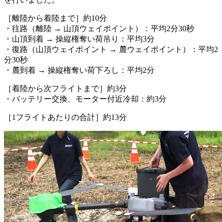
［離陸から着陸まで］約10分
・往路（離陸 → 山頂ウェイポイント）：平均2分30秒
・山頂到着 → 操縦権奪い荷吊り：平均3分
・復路（山頂ウェイポイント → 麓ウェイポイント）：平均2
分30秒
・麓到着 → 操縦権奪い荷下ろし：平均2分
［着陸から次フライトまで］約3分
・バッテリー交換、モーター付近冷却：約3分
［1フライトあたりの合計］約13分