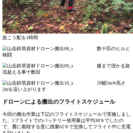
急こう配を1時間
数十匹のヒルと
格闘
膝まで浸かる急
流超える事十数回
川幅5m✕高さ
2mを這い上がります
ドローンによる搬出のフライトスケジュール
今回の搬出作業は下記のフライトスケジュールで実施しまし
た。1フライトでのバッテリー使用量は平均38％でしたの
で、麓に着陸する度に残量62％で交換してフライト中に充電
を行いました。