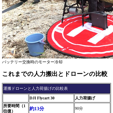
バッテリー交換時のモーター冷却
これまでの人力搬出とドローンの比較
運搬ドローンと人力荷揚げの比較表
DJI Flycart 30
人力荷揚げ
所要時間（1
約13分
90分
往復）