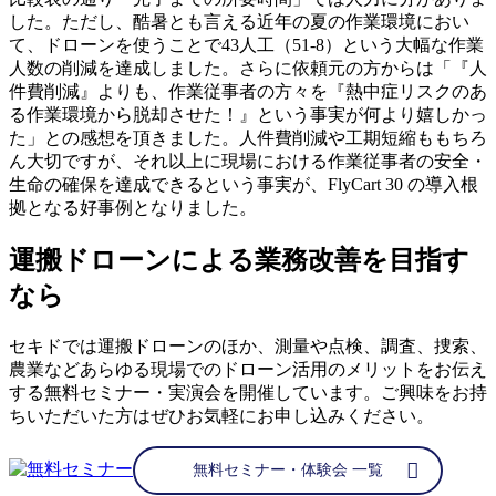
した。ただし、酷暑とも言える近年の夏の作業環境におい
て、ドローンを使うことで43人工（51-8）という大幅な作業
人数の削減を達成しました。さらに依頼元の方からは「『人
件費削減』よりも、作業従事者の方々を『熱中症リスクのあ
る作業環境から脱却させた！』という事実が何より嬉しかっ
た」との感想を頂きました。人件費削減や工期短縮ももちろ
ん大切ですが、それ以上に現場における作業従事者の安全・
生命の確保を達成できるという事実が、FlyCart 30 の導入根
拠となる好事例となりました。
運搬ドローンによる業務改善を目指す
なら
セキドでは運搬ドローンのほか、測量や点検、調査、捜索、
農業などあらゆる現場でのドローン活用のメリットをお伝え
する無料セミナー・実演会を開催しています。ご興味をお持
ちいただいた方はぜひお気軽にお申し込みください。
無料セミナー・体験会 一覧