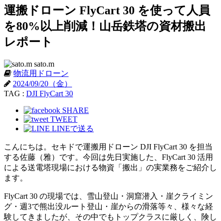
運搬ドローン FlyCart 30 を使って人員
を80%以上削減！山岳鉄塔の資材搬出
レポート
sato.m
物流用ドローン
2024/09/20（金）
TAG :
DJI FlyCart 30
SHARE
TWEET
LINEで送る
こんにちは。セキドで運搬用ドローン DJI FlyCart 30 を担当
する佐藤（雅）です。今回は先日実施した、FlyCart 30 活用
による送電塔現場における物資「搬出」の実業務をご紹介し
ます。
FlyCart 30 の現場では、雪山登山・洞窟潜入・崖クライミン
グ・週3で熊出没ルート登山・崖からの滑落等々、様々な経
験してきましたが、その中でもトップクラスに厳しく、険し