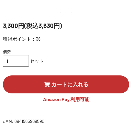
講習会･国家資格･WEBセミナー
定期配信!
3,300円(税込3,630円)
サポート・Q&A / 法人・学生のお客様
獲得ポイント：36
個数
取扱店舗一覧
セット
SEKIDO
カートに入れる
コーポレートサイト
Amazon Pay 利用可能
SEKIDO 会社概要
JAN: 6941565969590