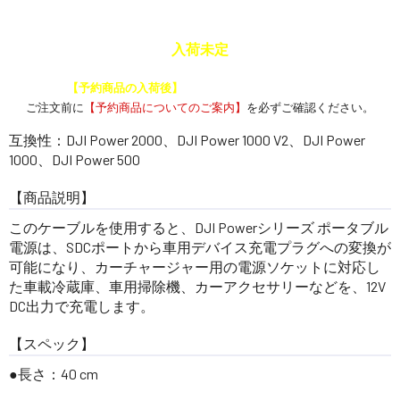
入荷未定
予約商品と通常商品を一緒に注文した場合、
【予約商品の入荷後】
にまとめて発送いたします。
ご注文前に
【予約商品についてのご案内】
を必ずご確認ください。
互換性：DJI Power 2000、DJI Power 1000 V2、DJI Power
1000、DJI Power 500
【商品説明】
このケーブルを使用すると、DJI Powerシリーズ ポータブル
電源は、SDCポートから車用デバイス充電プラグへの変換が
可能になり、カーチャージャー用の電源ソケットに対応し
た車載冷蔵庫、車用掃除機、カーアクセサリーなどを、12V
DC出力で充電します。
【スペック】
長さ：40 cm