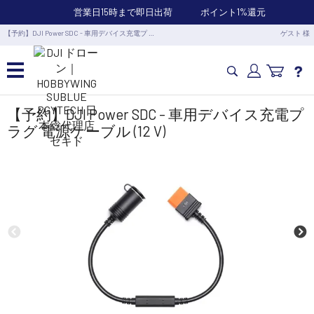
営業日15時まで即日出荷
ポイント1%還元
【予約】DJI Power SDC - 車用デバイス充電プ …
ゲスト 様
カメラドローン・生活家電
【予約】DJI Power SDC - 車用デバイス充電プ
ラグ 電源ケーブル (12 V)
カメラ・スタビライザー
業務用ドローン・業務関連製品
水中ドローン(ROV)・水中スクーター
RC・ロボット部品