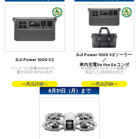
DJI Power 1000 V2ソーラー
DJI Power 1000 V2
／
車内充電On the Goコンボ
バッテリー容量1024 Whで、
1024Whのバッテリー容量と
最大2000 WのAC出力
安定した2600Wの出力
>>商品詳細へ
>>商品詳細へ
8月31日（月）まで