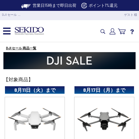
営業日15時まで即日出荷
ポイント1%還元
DJI セール …
ゲスト 様
DJI セール 商品一覧
カメラドローン・生活家電
カメラ・スタビライザー
【対象商品】
業務用ドローン・業務関連製品
8月11日（火）まで
8月17日（月）まで
水中ドローン(ROV)・水中スクーター
RC・ロボット部品