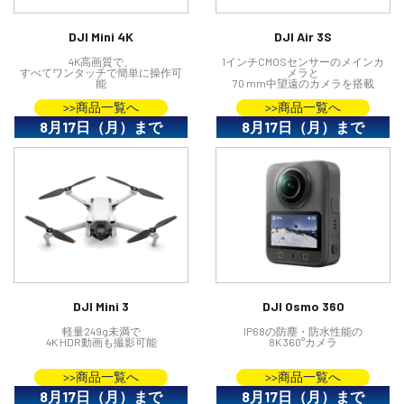
講習会･国家資格･WEBセミナー
DJI Mini 4K
DJI Air 3S
4K高画質で、
1インチCMOSセンサーのメインカ
定期配信!
すべてワンタッチで簡単に操作可
メラと
能
70 mm中望遠のカメラを搭載
>>商品一覧へ
>>商品一覧へ
サポート・Q&A / 法人・学生のお客様
8月17日（月）まで
8月17日（月）まで
取扱店舗一覧
SEKIDO
コーポレートサイト
DJI Mini 3
DJI Osmo 360
軽量249g未満で
IP68の防塵・防水性能の
4K HDR動画も撮影可能
8K 360°カメラ
SEKIDO 会社概要
>>商品一覧へ
>>商品一覧へ
8月17日（月）まで
8月17日（月）まで