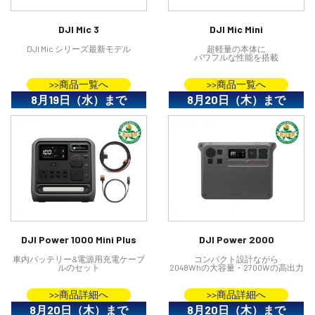
DJI Mic 3
DJI Mic Mini
DJI Mic シリーズ最新モデル
超軽量の本体に
パワフルな性能を搭載
>>商品一覧へ
>>商品一覧へ
8月19日（水）まで
8月20日（木）まで
DJI Power 1000 Mini Plus
DJI Power 2000
車内バッテリー&電源用充電ケーブ
コンパクト設計ながら
ルのセット
2048Whの大容量・2700Wの高出力
>>商品詳細へ
>>商品詳細へ
8月20日（木）まで
8月20日（木）まで