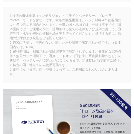
1. 標準の機体重量（インテリジェント フライトバッテリー、プロペラ、
microSDカードを含む）です。実際の製品重量は、バッチ材料や外的要因に
より多少異なる場合があります。一部の国と地域では、登録は不要です（日
本国内では、ご使用の前に、適用される全ての法律および規則に従って、飛
行許可・承認や機体の登録手続き等を行ってください）。飛行する前に、現
地の法律および規則をご確認ください。
2. FCCに準拠し、干渉のない、開けた屋外環境で測定された値です。（日本
国内では、6 km）
3. 飛行時間は、制御された試験環境下で測定されています。具体的な試験条
件：無風のラボ環境下で、写真モードオン（飛行中に写真撮影操作なし）の
状態で、バッテリーが100%から0%になるまで、定速17 km/hで前方に飛行。
4. 特定の国・地域でのみ使用可能です。
5. 別売になります。国・地域によっては、ご利用になれない場合がありま
す。