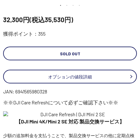
講習会･国家資格･WEBセミナー
32,300円(税込35,530円)
定期配信!
獲得ポイント：355
サポート・Q&A / 法人・学生のお客様
SOLD OUT
取扱店舗一覧
オプションの値段詳細
SEKIDO
JAN: 6941565980328
コーポレートサイト
※※DJI Care Refreshについて必ずご確認下さい※※
SEKIDO 会社概要
【DJI Mini 4K/Mini 2 SE 対応 製品交換サービス】
少額の追加料金を支払うことで、製品交換サービスの他に定期点検