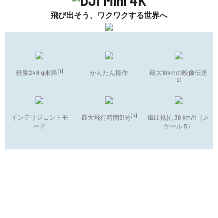
飛び出そう、ワクワクする世界へ
[1]
軽量249 g未満
かんたん操作
最大10kmの映像伝送
[2]
[3]
インテリジェントモ
最大飛行時間31分
風圧抵抗 38 km/h（ス
ード
ケール 5）