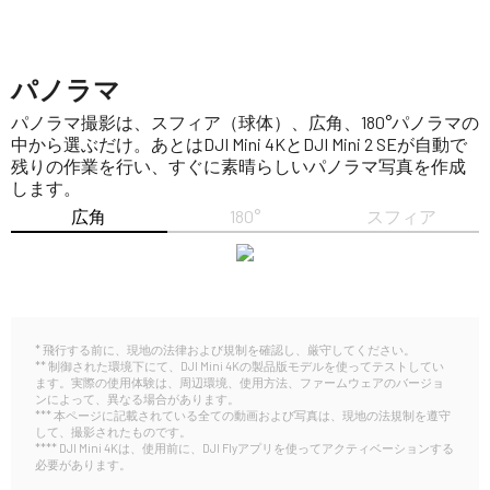
パノラマ
パノラマ撮影は、スフィア（球体）、広角、180°パノラマの
中から選ぶだけ。あとはDJI Mini 4KとDJI Mini 2 SEが自動で
残りの作業を行い、すぐに素晴らしいパノラマ写真を作成
します。
広角
180°
スフィア
* 飛行する前に、現地の法律および規制を確認し、厳守してください。
** 制御された環境下にて、DJI Mini 4Kの製品版モデルを使ってテストしてい
ます。実際の使用体験は、周辺環境、使用方法、ファームウェアのバージョ
ンによって、異なる場合があります。
*** 本ページに記載されている全ての動画および写真は、現地の法規制を遵守
して、撮影されたものです。
**** DJI Mini 4Kは、使用前に、DJI Flyアプリを使ってアクティベーションする
必要があります。