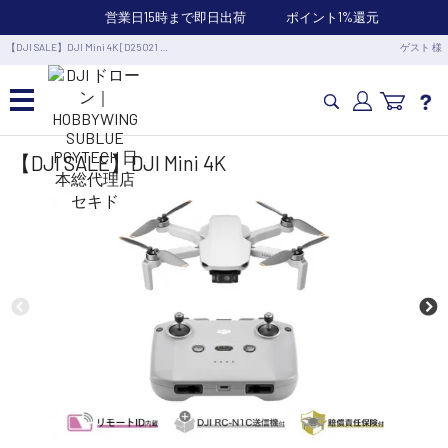
営業日15時まで即日出荷
ポイント1%還元
【DJI SALE】DJI Mini 4K [D25021 …
ゲスト 様
カメラドローン・生活家電
【DJI SALE】DJI Mini 4K
カメラ・スタビライザー
業務用ドローン・業務関連製品
水中ドローン(ROV)・水中スクーター
RC・ロボット部品