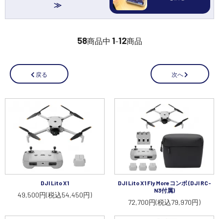
講習会･国家資格･WEBセミナー
定期配信!
58
1
12
商品中
-
商品
サポート・Q&A / 法人・学生のお客様
次へ
戻る
取扱店舗一覧
SEKIDO
コーポレートサイト
DJI Lito X1
DJI Lito X1 Fly Moreコンボ (DJI RC-
SEKIDO 会社概要
N3付属)
49,500円(税込54,450円)
72,700円(税込79,970円)