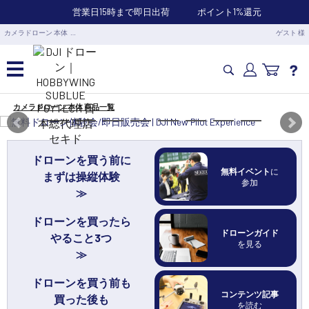
営業日15時まで即日出荷
ポイント1%還元
カメラドローン 本体 …
ゲスト 様
カメラドローン 本体 商品一覧
カメラドローン・生活家電
カメラ・スタビライザー
ドローンを買う前に
無料イベント
に
まずは操縦体験
参加
業務用ドローン・業務関連製品
ドローンを買ったら
ドローンガイド
水中ドローン(ROV)・水中スクーター
やること3つ
を見る
RC・ロボット部品
ドローンを買う前も
コンテンツ記事
買った後も
を読む