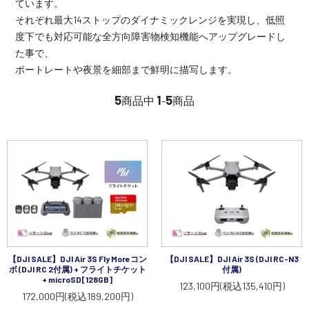
ています。
講習会･国家資格･WEBセミナー
それぞれ最大14ストップのダイナミックレンジを実現し、低照
度下でも対応可能な全方向障害物検知機能へアップグレードし
定期配信!
た事で、
ポートレートや夜景を細部まで鮮明に描写します。
サポート・Q&A / 法人・学生のお客様
5
1
5
商品中
-
商品
取扱店舗一覧
SEKIDO
コーポレートサイト
【DJI SALE】DJI Air 3S Fly Moreコン
【DJI SALE】DJI Air 3S (DJI RC-N3
SEKIDO 会社概要
ボ (DJI RC 2付属) + フライトチケット
付属)
+ microSD[128GB]
123,100円(税込135,410円)
172,000円(税込189,200円)