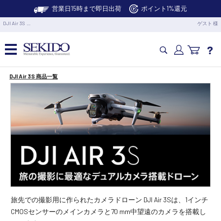
営業日15時まで即日出荷
ポイント1%還元
DJI Air 3S …
ゲスト 様
DJI Air 3S 商品一覧
カメラドローン・生活家電
カメラ・スタビライザー
業務用ドローン・業務関連製品
水中ドローン(ROV)・水中スクーター
RC・ロボット部品
旅先での撮影用に作られたカメラドローン DJI Air 3Sは、1インチ
CMOSセンサーのメインカメラと70 mm中望遠のカメラを搭載し