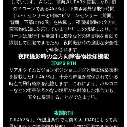
しています。さらに、前向きLiDARを搭載したDJI初
のドローンであるAir 3Sは、下向き赤外線飛行時間
（ToF）センサーと6個のビジョンセンサー（前面、
背面、下部に各2個）を搭載し、夜間撮影時の全方向
[2]
障害物検知に対応しています
。この機能により、ド
ローンは飛行中や帰還中に建物などの障害物を自動で
識別して回避できるため、夜間撮影時の強固な安全性
が確保されます。
夜間撮影時の全方向障害物検知機能
非GPS RTH
リアルタイムビジョンポジショニングと地図構築技術
を搭載したDJI Air 3Sは、十分な輝度が確保されている
時点で飛行経路を記憶します。これにより、バルコニ
ーなどの衛星信号のない場所から離陸した場合でも、
[7]
安全に帰還することができます
。
夜間RTH
DJI Air 3Sは、低照度条件でも前向きLiDARによって高
層ビルなどの障害物を検知し、上方に回避できるため