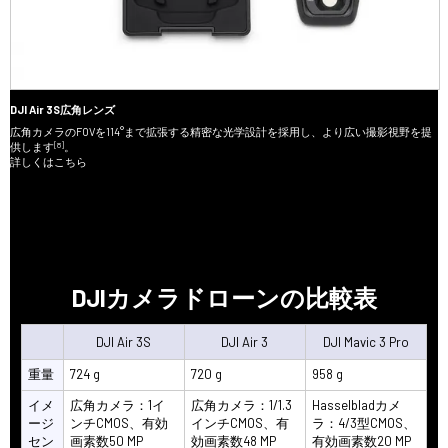
DJI Air 3S広角レンズ
広角カメラのFOVを114°まで拡張する精密な光学設計を採用し、より広い撮影視野を提
[8]
供します
。
詳しくはこちら
DJIカメラドローンの比較表
DJI Air 3S
DJI Air 3
DJI Mavic 3 Pro
重量
724 g
720 g
958 g
イメ
広角カメラ：1イ
広角カメラ：1/1.3
Hasselbladカメ
ージ
ンチCMOS、有効
インチCMOS、有
ラ：4/3型CMOS、
セン
画素数50 MP
効画素数48 MP
有効画素数20 MP