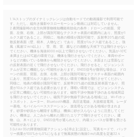
1. 14ストップのダイナミックレンジは自動モードでの動画撮影で利用可能で
す。ただし、縦向き撮影やスローモーション動画には対応していません。
2.夜間撮影時の全方向障害物検知機能有効化の条件：ドローンの前面、背
面、左側、右側、上部が識別可能なテクスチャ表面の範囲内にあり、照度が1
ルクス超であること。同様に、地表の模様が識別可能で、反射率20%超の拡
散反射表面（壁、樹木、人物など）であり、照度が1ルクス超であること。強
風（風速12 m/s以上）、雪、雨、雷、霧などの過酷な天候下では飛行させない
でください。機体を海抜6000 m以上で飛行させないでください。気温が-10℃
未満または40℃超の環境では、機体を飛行させないでください。車両やボー
トなどの動いている物体から離陸させないでください。水面または雪面など
の反射表面の近くで飛行させないでください。飛行させると、ビジョンシス
テムが正常に機能しない可能性があります。GNSS信号が微弱な場合は、ドロ
ーンの前面、背面、左側、右側、上部が識別可能なテクスチャ表面の範囲内
にあり、照度10ルクス超の十分に明るい環境で機体を飛行させてください。
同様に、地表の模様が識別可能で、反射率20%超の拡散反射表面であり、照
度が10ルクス超である必要があります。薄暗い環境では、ビジョンシステム
が正常に機能しない可能性があります。磁性干渉や無線干渉のある地域周辺
を飛行させないでください。磁気干渉や無線干渉のある地域には、Wi-Fiホッ
トスポット、ルーター、Bluetooth機器、高圧送電線、大規模送電局、レーダ
ー基地、モバイルベースステーション、放送塔などがある地域が含まれま
す。砂漠や砂浜から離陸する際は、機体に砂が入らないように注意してくだ
さい。機体は、人ごみから離れた開けたエリアで飛行させてください。建
物、山、木々により、GNSS信号が遮られたり、内蔵コンパスが影響を受ける
可能性があります。
3.DJI Air 3Sの障害物回避アクションを[停止]に設定し、写真モードで、バッテ
リー残量が100%から0%になるまで無風状態の海抜0 mの高度を定速32.4