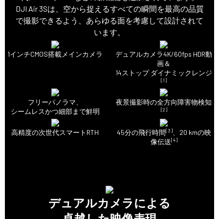
DJI Air 3Sは、空から捉えるすべての瞬間を最高の品質
で撮影できるよう、あらゆる面を考慮して設計されて
います。
1インチCMOS搭載メインカメラ
デュアルカメラ4K/60fps HDR動
画＆
14ストップ ダイナミックレンジ
[1]
フリーパノラマ、
夜景撮影時の全方向障害物検知
[2]
シームレスかつ細部まで鮮明
[3]
高精度の次世代スマートRTH
45分の飛行時間
、20 kmの映
[4]
像伝送
デュアルカメラによる
卓越した映像表現