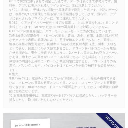
km/hで前方に飛行させて測定した値です。データはあくまで参考用です。飛
行中、アプリに表示されるリマインダーに、常に注意してください。
4.FCCに準拠し、干渉のない開けた屋外環境で測定した値です。上記のデータ
は、復路のない片道飛行で最も遠い通信範囲を示しています。飛行中、アプ
リに表示されるリマインダーに、常に注意してください。
5.QBC（クアッドベイヤー配列）技術を採用し、4つの画素を1つにすることで
実現しています。48 MPまたは 50 MPの写真撮影には対応していません。
6.4K/120fps動画録画は、スローモーションモードにのみ対応しています。
7.飛行経路の記憶条件：ドローンの前面、背面、左側、右側、上部が識別可能
なテクスチャ表面の範囲内にあり、照度が10ルクス超であること。同様に、
地表の模様が識別可能で、反射率20%超の拡散反射表面（壁、樹木、人物な
ど）であり、照度が10ルクス超であること。ドローンをバルコニーから離陸
させる場合は、安全に帰還できるように、2メートル四方以上の空きスペース
があり、地上からの高さが30メートル未満であることを確認してください。
障害物の周囲を上昇中にドローンが高度制限に達すると、ドローンはその高
度でホバリングします。パイロットはドローンを手動で飛行する必要があり
ます。
8.別売。
9.DJI Air 3Sは、電源をオフにしてから12時間、Bluetooth接続を維持できる
ため、ドローンの電源を再度オンにすることなく、スマートフォンを直接接
続できます。Bluetoothは、ドローンの電源をオフにしてから12時間後に自動
的に無効になります。
10.集電機能使用中は、充電器や外付けデバイスに接続したり、バッテリーを
挿入したり、取り除いたりしないでください。