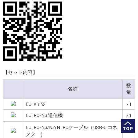
【セット内容】
数
名称
量
DJI Air 3S
× 1
DJI RC-N3 送信機
× 1
DJI RC-N3/N2/N1 RCケーブル（USB-C コネ
× 1
クター）