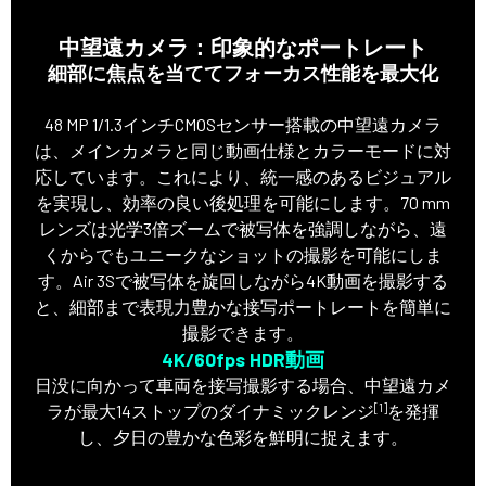
中望遠カメラ：印象的なポートレート
細部に焦点を当ててフォーカス性能を最大化
48 MP 1/1.3インチCMOSセンサー搭載の中望遠カメラ
は、メインカメラと同じ動画仕様とカラーモードに対
応しています。これにより、統一感のあるビジュアル
を実現し、効率の良い後処理を可能にします。70 mm
レンズは光学3倍ズームで被写体を強調しながら、遠
くからでもユニークなショットの撮影を可能にしま
す。Air 3Sで被写体を旋回しながら4K動画を撮影する
と、細部まで表現力豊かな接写ポートレートを簡単に
撮影できます。
4K/60fps HDR動画
日没に向かって車両を接写撮影する場合、中望遠カメ
[1]
ラが最大14ストップのダイナミックレンジ
を発揮
し、夕日の豊かな色彩を鮮明に捉えます。