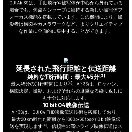
DJI Air 3Sは、手動飛行や被写体が中心から外れている
場合でも、焦点をシャープに維持する新しい被写体フ
ォーカス機能を搭載しています。この機能により、撮
影者は構図やカメラワークなど、よりクリエイティブ
な作業に全面的に集中することができます。
延長された飛行距離と伝送距離
[3]
純粋な飛行時間：最大45分
[3]
最大45分の飛行時間により
、Air 3Sは、ロケハン、
構図決定、撮影、およびそれらの度重なる繰り返しに
も十分に対応します。
10 bit O4映像伝送
Air 3Sは、DJI O4 FHD映像伝送技術を搭載しており、
最大20 km離れた距離から1080p/60fpsの10 bit映像伝
[4]
送を実現します
。信頼性の高いライブ映像伝送はス