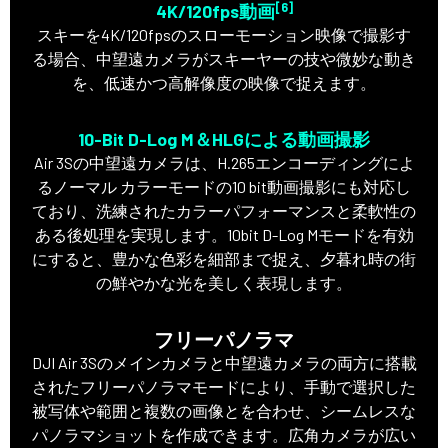
[6]
4K/120fps動画
スキーを4K/120fpsのスローモーション映像で撮影す
る場合、中望遠カメラがスキーヤーの技や微妙な動き
を、低速かつ高解像度の映像で捉えます。
10-Bit D-Log M＆HLGによる動画撮影
Air 3Sの中望遠カメラは、H.265エンコーディングによ
るノーマル カラーモードの10 bit動画撮影にも対応し
ており、洗練されたカラーパフォーマンスと柔軟性の
ある後処理を実現します。10bit D-Log Mモードを有効
にすると、豊かな色彩を細部まで捉え、夕暮れ時の街
の鮮やかな光を美しく表現します。
フリーパノラマ
DJI Air 3Sのメインカメラと中望遠カメラの両方に搭載
されたフリーパノラマモードにより、手動で選択した
被写体や範囲と複数の画像とを合わせ、シームレスな
パノラマショットを作成できます。広角カメラが広い