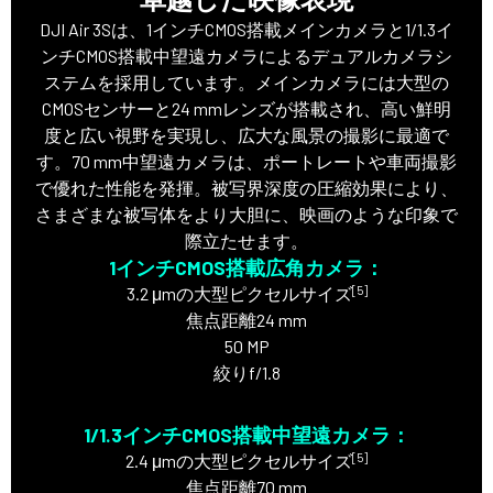
DJI Air 3Sは、1インチCMOS搭載メインカメラと1/1.3イ
ンチCMOS搭載中望遠カメラによるデュアルカメラシ
ステムを採用しています。メインカメラには大型の
CMOSセンサーと24 mmレンズが搭載され、高い鮮明
度と広い視野を実現し、広大な風景の撮影に最適で
す。70 mm中望遠カメラは、ポートレートや車両撮影
で優れた性能を発揮。被写界深度の圧縮効果により、
さまざまな被写体をより大胆に、映画のような印象で
際立たせます。
1インチCMOS搭載広角カメラ：
[5]
3.2 μmの大型ピクセルサイズ
焦点距離24 mm
50 MP
絞りf/1.8
1/1.3インチCMOS搭載中望遠カメラ：
[5]
2.4 μmの大型ピクセルサイズ
焦点距離70 mm