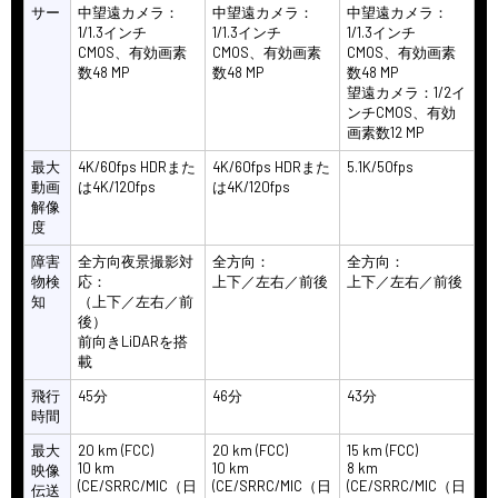
サー
中望遠カメラ：
中望遠カメラ：
中望遠カメラ：
1/1.3インチ
1/1.3インチ
1/1.3インチ
CMOS、有効画素
CMOS、有効画素
CMOS、有効画素
数48 MP
数48 MP
数48 MP
望遠カメラ：1/2イ
ンチCMOS、有効
画素数12 MP
最大
4K/60fps HDRまた
4K/60fps HDRまた
5.1K/50fps
動画
は4K/120fps
は4K/120fps
解像
度
障害
全方向夜景撮影対
全方向：
全方向：
物検
応：
上下／左右／前後
上下／左右／前後
知
（上下／左右／前
後）
前向きLiDARを搭
載
飛行
45分
46分
43分
時間
最大
20 km (FCC)
20 km (FCC)
15 km (FCC)
10 km
10 km
8 km
映像
(CE/SRRC/MIC（日
(CE/SRRC/MIC（日
(CE/SRRC/MIC（日
伝送