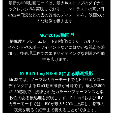
最新のHDR動画モードは、最大14ストップのダイナミ
[1]
ックレンジ
を実現しており、コントラストの高い日
の出や日没などの雲の質感のディテールを、映画のよ
うな映像で捉えます。
[6]
4K/120fps動画
解像度とフレーム レートの強化により、カルチャー
イベントやスポーツイベントなどに鮮やかな視点を追
加し、後処理工程でのエキサイティングな創造の可能
性を広げます。
10-Bit D-Log M＆HLGによる動画撮影
Air 3Sでは、ノーマルカラーモードでもH.265エンコー
ディングによる10 bit動画撮影が可能です。最大12,800
のISO感度で、洗練されたカラーパフォーマンスと柔
軟性のある後処理を実現します。D-Log MおよびHLG
カラーモードでは、ISOが最大3,200に上昇し、都市の
夜景を明るく細部まで捉えることができます。