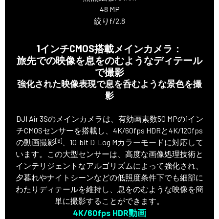
48 MP
絞りf/2.8
1インチCMOS搭載メインカメラ：
旅先での映像を息をのむようなディテール
で撮影
強化された映像表現で息を呑むような景色を撮
影
DJI Air 3Sのメインカメラは、有効画素数50 MPの1イン
チCMOSセンサーを搭載し、4K/60fps HDRと4K/120fps
[6]
の動画撮影
、10-bit D-Log Mカラーモードに対応して
います。この大型センサーは、高度な画像処理技術と
インテリジェントなアルゴリズムによって強化され、
夕暮れやナイトシーンなどの低照度条件下でも細部に
わたりディテールを維持し、息をのむような映像を簡
単に撮影することができます。
4K/60fps HDR動画