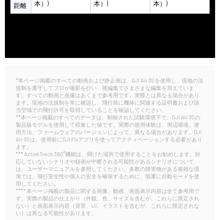
本）)
本）)
本）)
距離
*本ページ掲載のすべての動画および静止画は、DJI Air 3Sを使用し、現地の法
規制を遵守してプロが撮影を行い、後編集でさまざまな編集を加えていま
す。すべての動画と画像はあくまで参考用です。実際とは異なる場合があり
ます。現地の法規制を常に確認し、飛行前に機体に関連する証明書および該
当空域での飛行許可を取得していることを確認してください。
**本ページ掲載のすべてのデータは、制御された試験環境下で、DJI Air 3Sの
製品版モデルを使用して収集した値です。実際の使用体験は、周辺環境、使
用方法、ファームウェアのバージョンによって、異なる場合があります。DJI
Air 3Sは、使用前にDJI Flyアプリを使ってアクティベーションする必要があり
ます。
*** ActiveTrack 360°機能は、開けた場所で使用することをお勧めします。対
応していないシナリオや録画が中断される可能性があるシナリオについて
は、ユーザーマニュアルを参照してください。多数の障害物がある複雑な環
境では、飛行安全性や個人の安全を確保するために、慎重に自動モードを使
用してください。
**** 本ページ掲載の製品に関する画像、動画、画面表示内容は全て参考用で
す。実際の製品の仕上がり（外観、色、サイズを含むが、これらに限定され
ない）と画面表示内容（背景、UI、イラストを含むが、これらに限定されな
い）は異なる可能性があります。