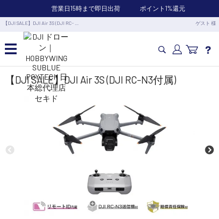
営業日15時まで即日出荷
ポイント1%還元
【DJI SALE】DJI Air 3S (DJI RC- …
ゲスト 様
カメラドローン・生活家電
【DJI SALE】DJI Air 3S (DJI RC-N3付属)
カメラ・スタビライザー
業務用ドローン・業務関連製品
水中ドローン(ROV)・水中スクーター
RC・ロボット部品