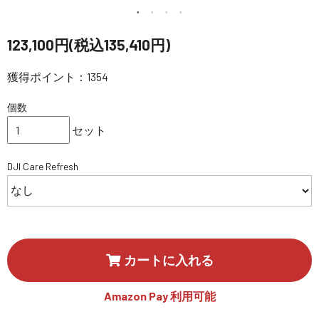
講習会･国家資格･WEBセミナー
123,100円(税込135,410円)
定期配信!
獲得ポイント：1354
サポート・Q&A / 法人・学生のお客様
個数
セット
取扱店舗一覧
DJI Care Refresh
SEKIDO
コーポレートサイト
カートに入れる
SEKIDO 会社概要
Amazon Pay 利用可能