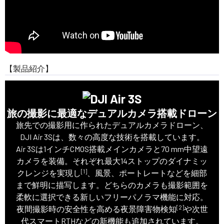
【製品紹介】
旅の撮影に最適なデュアルカメラ搭載ドローン
旅先での撮影用に作られたデュアルカメラドローン、
DJI Air 3Sは、数々の高度な技術を搭載しています。
Air 3Sは1インチCMOS搭載メインカメラと70 mm中望遠
カメラを装備。それぞれ最大14ストップのダイナミッ
[1]
クレンジを実現し
、風景、ポートレートなどを細部
まで鮮明に描写します。どちらのカメラも撮影範囲を
柔軟に選択できる新しいフリーパノラマ機能に対応。
[2]
夜間撮影時の安全性を高める夜景障害物検知
や次世
代スマートRTHなどの新機能も追加されています。