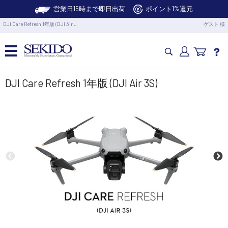
営業日15時まで即日出荷
ポイント1%還元
DJI Care Refresh 1年版 (DJI Air …
ゲスト 様
カメラドローン・生活家電
DJI Care Refresh 1年版 (DJI Air 3S)
カメラ・スタビライザー
業務用ドローン・業務関連製品
水中ドローン(ROV)・水中スクーター
RC・ロボット部品