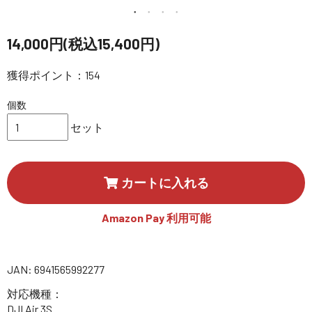
講習会･国家資格･WEBセミナー
14,000円(税込15,400円)
定期配信!
獲得ポイント：154
サポート・Q&A / 法人・学生のお客様
個数
セット
取扱店舗一覧
カートに入れる
SEKIDO
コーポレートサイト
Amazon Pay 利用可能
SEKIDO 会社概要
JAN: 6941565992277
対応機種：
DJI Air 3S