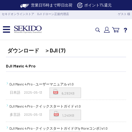
営業日15時まで即日出荷
ポイント1%還元
セキドオンラインストア DJI ドローン正規代理店
ゲスト 様
カメラドローン・生活家電
ダウンロード ＞DJI (7)
カメラ・スタビライザー
DJI Mavic 4 Pro
業務用ドローン・業務関連製品
DJI Mavic 4 Pro - ユーザーマニュアル v1.0
日本語
2025-05-13
6,292KB
水中ドローン(ROV)・水中スクーター
DJI Mavic 4 Pro - クイックスタートガイド v1.0
多言語
2025-05-13
1,240KB
RC・ロボット部品
DJI Mavic 4 Pro - クイックスタートガイド (Fly Moreコンボ ) v1.0