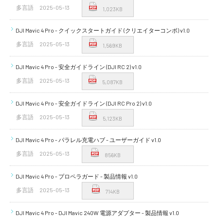
講習会･国家資格･WEBセミナー
多言語
2025-05-13
1,023KB
DJI Mavic 4 Pro - クイックスタートガイド (クリエイターコンボ) v1.0
定期配信!
多言語
2025-05-13
1,569KB
サポート・Q&A / 法人・学生のお客様
DJI Mavic 4 Pro - 安全ガイドライン (DJI RC 2) v1.0
多言語
2025-05-13
5,087KB
取扱店舗一覧
DJI Mavic 4 Pro - 安全ガイドライン (DJI RC Pro 2) v1.0
多言語
2025-05-13
5,123KB
SEKIDO
DJI Mavic 4 Pro - パラレル充電ハブ - ユーザーガイド v1.0
コーポレートサイト
多言語
2025-05-13
856KB
DJI Mavic 4 Pro - プロペラガード - 製品情報 v1.0
SEKIDO 会社概要
多言語
2025-05-13
714KB
DJI Mavic 4 Pro - DJI Mavic 240W 電源アダプター - 製品情報 v1.0