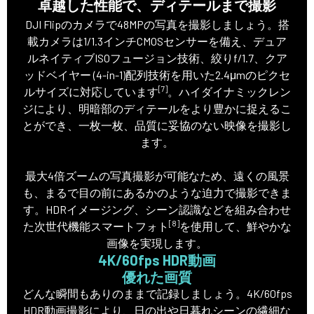
卓越した性能で、ディテールまで撮影
DJI Flipのカメラで48MPの写真を撮影しましょう。搭
載カメラは1/1.3インチCMOSセンサーを備え、デュア
ルネイティブISOフュージョン技術、絞りf/1.7、クア
ッドベイヤー (4-in-1)配列技術を用いた2.4μmのピクセ
[7]
ルサイズに対応しています
。ハイダイナミックレン
ジにより、明暗部のディテールをより豊かに捉えるこ
とができ、一枚一枚、品質に妥協のない映像を撮影し
ます。
最大4倍ズームの写真撮影が可能なため、遠くの風景
も、まるで目の前にあるかのような迫力で撮影できま
す。HDRイメージング、シーン認識などを組み合わせ
[8]
た次世代機能スマートフォト
を使用して、鮮やかな
画像を実現します。
4K/60fps HDR動画
優れた画質
どんな瞬間もありのままで記録しましょう。4K/60fps
HDR動画撮影により、日の出や日暮れシーンの繊細な