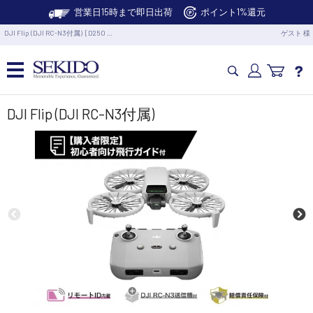
営業日15時まで即日出荷
ポイント1%還元
DJI Flip (DJI RC-N3付属) [D250 …
ゲスト 様
カメラドローン・生活家電
DJI Flip (DJI RC-N3付属)
カメラ・スタビライザー
業務用ドローン・業務関連製品
水中ドローン(ROV)・水中スクーター
RC・ロボット部品