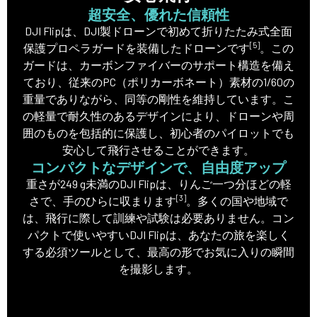
超安全、優れた信頼性
DJI Flipは、DJI製ドローンで初めて折りたたみ式全面
[5]
保護プロペラガードを装備したドローンです
。この
ガードは、カーボンファイバーのサポート構造を備え
ており、従来のPC（ポリカーボネート）素材の1/60の
重量でありながら、同等の剛性を維持しています。こ
の軽量で耐久性のあるデザインにより、ドローンや周
囲のものを包括的に保護し、初心者のパイロットでも
安心して飛行させることができます。
コンパクトなデザインで、自由度アップ
重さが249 g未満のDJI Flipは、りんご一つ分ほどの軽
[3]
さで、手のひらに収まります
。多くの国や地域で
は、飛行に際して訓練や試験は必要ありません。コン
パクトで使いやすいDJI Flipは、あなたの旅を楽しく
する必須ツールとして、最高の形でお気に入りの瞬間
を撮影します。