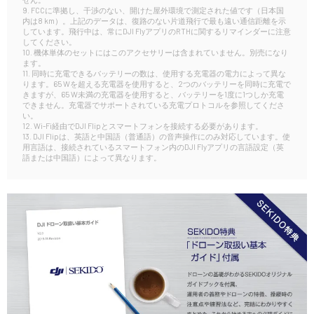
9. FCCに準拠し、干渉のない、開けた屋外環境で測定された値です（日本国
内は8 km）。上記のデータは、復路のない片道飛行で最も遠い通信距離を示
しています。飛行中は、常にDJI FlyアプリのRTHに関するリマインダーに注意
してください。
10. 機体単体のセットにはこのアクセサリーは含まれていません。別売になり
ます。
11. 同時に充電できるバッテリーの数は、使用する充電器の電力によって異な
ります。65 Wを超える充電器を使用すると、2つのバッテリーを同時に充電で
きますが、65 W未満の充電器を使用すると、バッテリーを1度に1つしか充電
できません。充電器でサポートされている充電プロトコルを参照してくださ
い。
12. Wi-Fi経由でDJI Flipとスマートフォンを接続する必要があります。
13. DJI Flipは、英語と中国語（普通語）の音声操作にのみ対応しています。使
用言語は、接続されているスマートフォン内のDJI Flyアプリの言語設定（英
語または中国語）によって異なります。