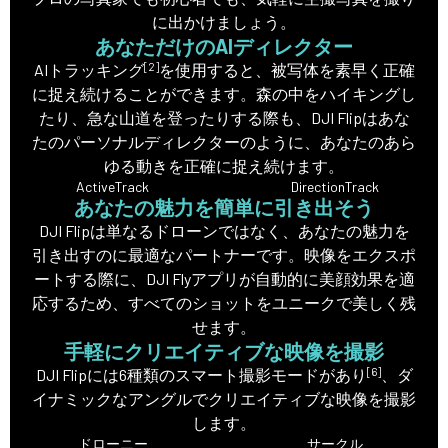
に出かけましょう。
あなただけのAIディレクター
[2]
AIトラッキング
を使用すると、被写体を素早く正確
に捉え続けることができます。森の中をハイキングし
たり、急な山道を登ったりする際も、DJI Flipはあな
たのパーソナルディレクターのように、あなたのあら
ゆる動きを正確に捉え続けます。
ActiveTrack
DirectionTrack
あなたの魅力を簡単に引き出そう
DJI Flipは単なるドローンではなく、あなたの魅力を
引き出すのに最適なパートナーです。映像をエクスポ
ートする際に、DJI Flyアプリが自動的に美顔効果を適
応するため、すべてのショットをユニークで美しく残
せます。
手軽にクリエイティブな映像を撮影
[6]
DJI Flipには6種類のスマート撮影モードがあり
、ダ
イナミックなアングルでクリエイティブな映像を撮影
します。
ドローニー
サークル