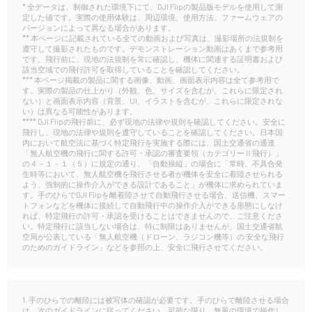
* 全データは、制御された環境下にて、DJI Flipの製品版モデルを使用して測
定した値です。実際の使用体験は、周辺環境、使用方法、ファームウェアの
バージョンによって異なる場合があります。
** 本ページに記載されている全ての動画および写真は、撮影場所の法規制を
遵守して撮影されたものです。デモンストレーション動画はあくまで参考用
です。飛行前に、現地の法規制を常に確認し、機体に関連する証明書および
該当空域での飛行許可を取得していることを確認してください。
*** 本ページ掲載の製品に関する画像、動画、画面表示内容は全て参考用で
す。実際の製品の仕上がり（外観、色、サイズを含むが、これらに限定され
ない）と画面表示内容（背景、UI、イラストを含むが、これらに限定されな
い）は異なる可能性があります。
**** DJI Flipの飛行前に、必ず現地の法律や規則を確認してください。安全に
飛行し、現地の法律や規則を遵守していることを確認してください。日本国
内において航空法に基づく特定飛行を実施する際には、国土交通省の通達
「無人航空機の飛行に関する許可・承認の審査要領（カテゴリーⅡ飛行）」
の４－１－１（５）に規定の通り、「自動操縦」の場合に「常時、不具合発
生時等において、無人航空機を飛行させる者が機体を安全に着陸させられる
よう、強制的に操作介入ができる設計であること」が機体に求められていま
す。手のひらでDJI Flipを離着陸させて自動飛行させる場合、送信機、スマー
トフォンなどを機体に接続して自動飛行中の操作介入ができる形態にしなけ
れば、特定飛行の許可・承認を受けることはできませんので、ご注意くださ
い。特定飛行に該当しない場合は、特に制限はありませんが、国土交通省航
空局が公表している「無人航空機（ドローン、ラジコン機等）の 安全な飛行
のためのガイドライン」などを参照の上、安全に飛行させてください。
1. 手のひらでの離陸には被写体の確認が必要です。手のひらで離陸させる場合
は、次のガイドラインに従ってください。可能な限り、無風の環境で操作し