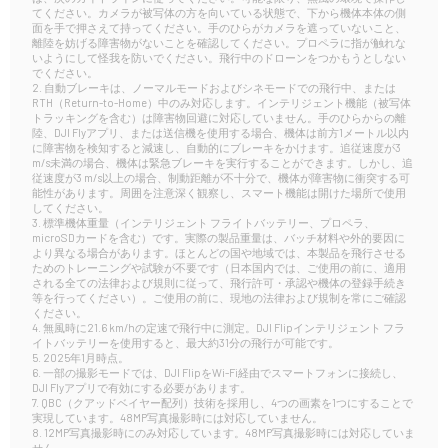
てください。カメラが被写体の方を向いている状態で、下から機体本体の側
面を手で押さえて持ってください。手のひらがカメラを遮っていないこと、
離陸を妨げる障害物がないことを確認してください。プロペラに指が触れな
いようにして怪我を防いでください。飛行中のドローンをつかもうとしない
でください。
2. 自動ブレーキは、ノーマルモードおよびシネモードでの飛行中、または
RTH（Return-to-Home）中のみ対応します。インテリジェント機能（被写体
トラッキングを含む）は障害物回避に対応していません。手のひらからの離
陸、DJI Flyアプリ、または送信機を使用する場合、機体は前方1メートル以内
に障害物を検知すると減速し、自動的にブレーキをかけます。追従速度が3
m/s未満の場合、機体は緊急ブレーキを実行することができます。しかし、追
従速度が3 m/s以上の場合、制動距離が不十分で、機体が障害物に衝突する可
能性があります。周囲を注意深く観察し、スマート機能は開けた場所で使用
してください。
3. 標準機体重量（インテリジェント フライトバッテリー、プロペラ、
microSDカードを含む）です。実際の製品重量は、バッチ材料や外的要因に
より異なる場合があります。ほとんどの国や地域では、本製品を飛行させる
ためのトレーニングや試験が不要です（日本国内では、ご使用の前に、適用
される全ての法律および規則に従って、飛行許可・承認や機体の登録手続き
等を行ってください）。ご使用の前に、現地の法律および規制を常にご確認
ください。
4. 無風時に21.6 km/hの定速で飛行中に測定。DJI Flipインテリジェント フラ
イトバッテリーを使用すると、最大約31分の飛行が可能です。
5. 2025年1月時点。
6. 一部の撮影モードでは、DJI FlipをWi-Fi経由でスマートフォンに接続し、
DJI Flyアプリで有効にする必要があります。
7. QBC（クアッドベイヤー配列）技術を採用し、4つの画素を1つにすることで
実現しています。48MP写真撮影時には対応していません。
8. 12MP写真撮影時にのみ対応しています。48MP写真撮影時には対応していま
せん。