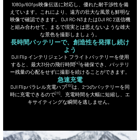
1080p/60fps映像伝送に対応し、優れた耐干渉性を備
えています。これにより、遠方の壮大な風景も鮮明な
映像で確認できます。 DJI RC-N3またはDJI RC 2送信機
と組み合わせて、まるで現実とは思えないような雄大
な景色を撮影しましょう。
長時間バッテリーで、創造性を発揮し続け
よう
DJI Flip インテリジェント フライトバッテリーを使用
[4]
すると、最大31分の飛行時間
を確保でき、バッテリ
ー残量の心配をせずに撮影を続けることができます。
急速充電
[10]
DJI Flipパラレル充電ハブ
は、2つのバッテリーを同
[11]
時に充電できるので
、充電時間を大幅に短縮し、エ
キサイティングな瞬間を逃しません。