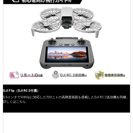
DJI Flip（DJI RC 2付属）
5.5インチで1080pに対応した700ニトの高輝度画面を搭載したDJI RC 2送信機を同梱。
詳しくはこちら