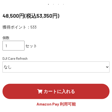
講習会･国家資格･WEBセミナー
48,500円(税込53,350円)
定期配信!
獲得ポイント：533
サポート・Q&A / 法人・学生のお客様
個数
セット
取扱店舗一覧
DJI Care Refresh
SEKIDO
コーポレートサイト
カートに入れる
SEKIDO 会社概要
Amazon Pay 利用可能