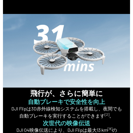
飛行が、さらに簡単に
自動ブレーキで安全性を向上
DJI Flipは3D赤外線検知システムを搭載し、夜間でも
[2]
自動ブレーキを実行することができます
‎。
次世代の映像伝送
[9]
DJI O4映像伝送により、DJI Flipは最大13 km
の