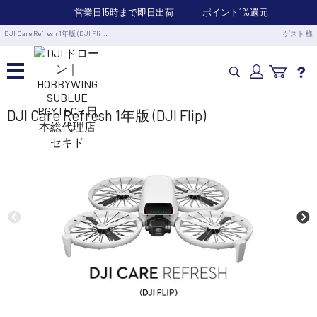
営業日15時まで即日出荷
ポイント1%還元
DJI Care Refresh 1年版 (DJI Fli …
ゲスト 様
カメラドローン・生活家電
DJI Care Refresh 1年版 (DJI Flip)
カメラ・スタビライザー
業務用ドローン・業務関連製品
水中ドローン(ROV)・水中スクーター
RC・ロボット部品