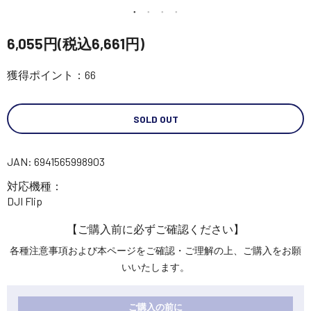
講習会･国家資格･WEBセミナー
6,055円(税込6,661円)
定期配信!
獲得ポイント：66
サポート・Q&A / 法人・学生のお客様
SOLD OUT
取扱店舗一覧
JAN: 6941565998903
対応機種：
SEKIDO
DJI Flip
コーポレートサイト
【ご購入前に必ずご確認ください】
各種注意事項および本ページをご確認・ご理解の上、ご購入をお願
SEKIDO 会社概要
いいたします。
ご購入の前に