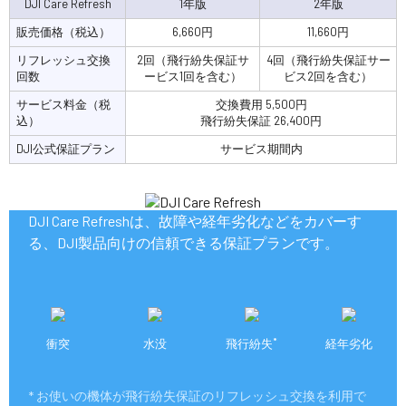
DJI Care Refresh
1年版
2年版
販売価格（税込）
6,660円
11,660円
リフレッシュ交換
2回（飛行紛失保証サ
4回（飛行紛失保証サー
回数
ービス1回を含む）
ビス2回を含む）
サービス料金（税
交換費用 5,500円
込）
飛行紛失保証 26,400円
DJI公式保証プラン
サービス期間内
DJI Care Refreshは、故障や経年劣化などをカバーす
る、DJI製品向けの信頼できる保証プランです。
*
衝突
水没
飛行紛失
経年劣化
* お使いの機体が飛行紛失保証のリフレッシュ交換を利用で