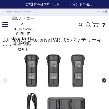
営業日15時まで即日出荷
ポイント1%還元
DJI Mavic 3 Enterprise PART 0 …
ゲスト 様
カメラドローン・生活家電
DJI Mavic 3 Enterprise PART 05 バッテリーキ
ット
カメラ・スタビライザー
業務用ドローン・業務関連製品
水中ドローン(ROV)・水中スクーター
RC・ロボット部品