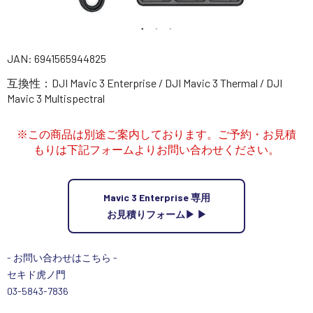
講習会･国家資格･WEBセミナー
定期配信!
JAN: 6941565944825
互換性：DJI Mavic 3 Enterprise / DJI Mavic 3 Thermal / DJI
サポート・Q&A / 法人・学生のお客様
Mavic 3 Multispectral
※この商品は別途ご案内しております。ご予約・お見積
取扱店舗一覧
もりは下記フォームよりお問い合わせください。
SEKIDO
Mavic 3 Enterprise 専用
コーポレートサイト
お見積りフォーム▶ ▶︎
- お問い合わせはこちら -
SEKIDO 会社概要
セキド虎ノ門
03-5843-7836