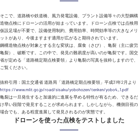
そこで、道路橋や鉄道橋、風力発電設備、プラント設備等々の大型鋼構
造物点検にドローンの活用が始まっています。ドローン点検では点検用
仮設足場が不要で、設備使用制約、費用効率、時間効率等の大きなメリ
ットがあり、今後ますます適用が広がると期待されています。
鋼構造物点検が対象とする主な変状は、腐食（さび）、亀裂（主に疲労
亀裂）、破断です。この中で、発見の難易度が高いのが亀裂です。国交
省が定める「道路橋定期点検要領」より亀裂の写真を抜粋しますので、
ご覧ください。
抜粋引用：国土交通省 道路局「道路橋定期点検要領」平成31年2月より
https://www.mlit.go.jp/road/sisaku/yobohozen/tenken/yobo4_1.pdf
亀裂は一旦発生すると加速的に進展を早める特性が有るため、できるだ
け早い段階で発見することが求められます。しかしながら、機側目視の
場合でも、ある程度進展して発見されるのが実態です。
ドローンを使った点検をテストしました