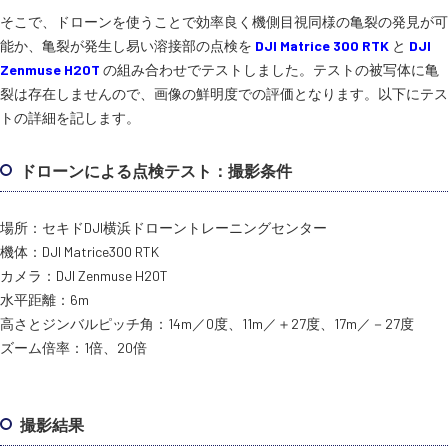
そこで、ドローンを使うことで効率良く機側目視同様の亀裂の発見が可
能か、亀裂が発生し易い溶接部の点検を
DJI Matrice 300 RTK
と
DJI
Zenmuse H20T
の組み合わせでテストしました。テストの被写体に亀
裂は存在しませんので、画像の鮮明度での評価となります。以下にテス
トの詳細を記します。
ドローンによる点検テスト：撮影条件
場所：セキドDJI横浜ドローントレーニングセンター
機体：DJI Matrice300 RTK
カメラ：DJI Zenmuse H20T
水平距離：6m
高さとジンバルピッチ角：14m／0度、11m／＋27度、17m／－27度
ズーム倍率：1倍、20倍
撮影結果