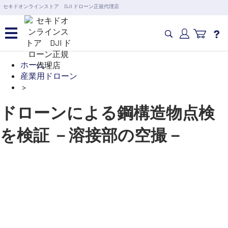
営業日の15時まで即日出荷
セキドオンラインストア DJI ドローン正規代理店
6,000円以上のご購入で送料無料！ポイント1%還元 >>
カメラドローン・生活家電
ホーム
>
カテゴリ一覧を開く
産業用ドローン
>
カメラ・スタビライザー
業務用ドローン・業務
ドローンによる鋼構造物点検
関連製品
水中ドローン(ROV)・水中スクーター
を検証 －溶接部の空撮－
RC・ロボット部品
講習会･国家資格･WEBセミナー
スペシャルコンテンツ
定期配信!
サポート・Q&A / 法人・学生のお客様
取扱店舗一覧