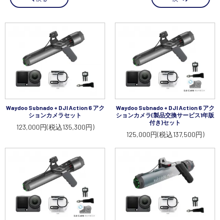
講習会･国家資格･WEBセミナー
定期配信!
サポート・Q&A / 法人・学生のお客様
取扱店舗一覧
Waydoo Subnado + DJI Action 6 アク
Waydoo Subnado + DJI Action 6 アク
ションカメラセット
ションカメラ(製品交換サービス1年版
付き)セット
123,000円(税込135,300円)
125,000円(税込137,500円)
SEKIDO
コーポレートサイト
SEKIDO 会社概要