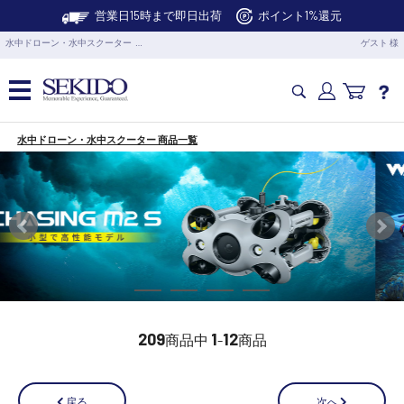
営業日15時まで即日出荷
ポイント1%還元
水中ドローン・水中スクーター …
ゲスト 様
水中ドローン・水中スクーター 商品一覧
カメラドローン・生活家電
カメラ・スタビライザー
業務用ドローン・業務関連製品
水中ドローン(ROV)・水中スクーター
209
1
12
商品中
-
商品
RC・ロボット部品
次へ
戻る