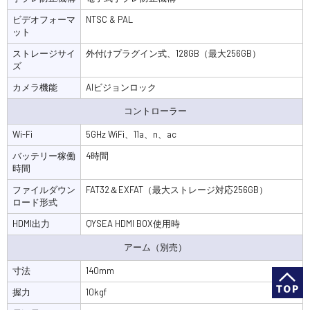
ビデオフォーマ
NTSC & PAL
ット
ストレージサイ
外付けプラグイン式、128GB（最大256GB）
ズ
カメラ機能
AIビジョンロック
コントローラー
Wi-Fi
5GHz WiFi、11a、n、ac
バッテリー稼働
4時間
時間
ファイルダウン
FAT32＆EXFAT（最大ストレージ対応256GB）
ロード形式
HDMI出力
QYSEA HDMI BOX使用時
アーム（別売）
寸法
140mm
握力
10kgf