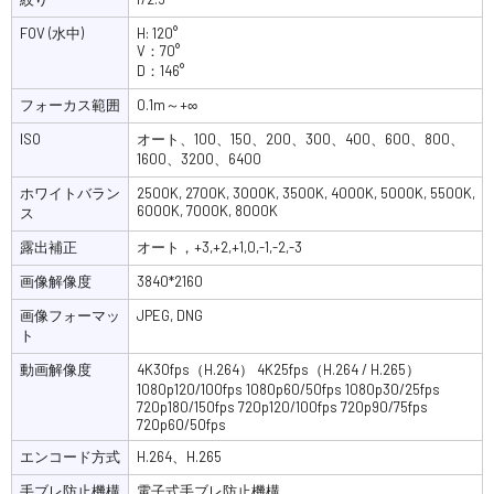
FOV (水中)
H: 120°
V：70°
D：146°
フォーカス範囲
0.1m～+∞
ISO
オート、100、150、200、300、400、600、800、
1600、3200、6400
ホワイトバラン
2500K, 2700K, 3000K, 3500K, 4000K, 5000K, 5500K,
6000K, 7000K, 8000K
ス
露出補正
オート，+3,+2,+1,0,-1,-2,-3
画像解像度
3840*2160
画像フォーマッ
JPEG, DNG
ト
動画解像度
4K30fps（H.264） 4K25fps（H.264 / H.265）
1080p120/100fps 1080p60/50fps 1080p30/25fps
720p180/150fps 720p120/100fps 720p90/75fps
720p60/50fps
エンコード方式
H.264、H.265
手ブレ防止機構
電子式手ブレ防止機構