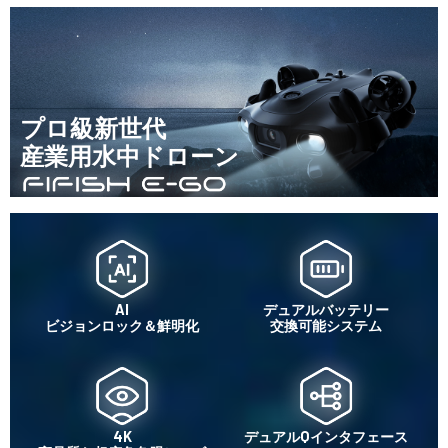
プロ級新世代
産業用水中ドローン
AI
デュアルバッテリー
ビジョンロック＆鮮明化
交換可能システム
4K
デュアルQインタフェース