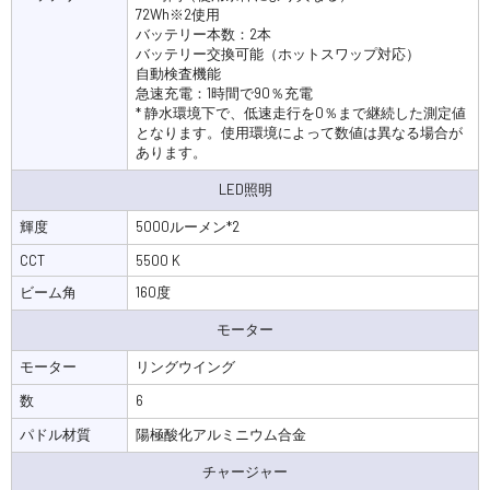
72Wh※2使用
バッテリー本数：2本
バッテリー交換可能（ホットスワップ対応）
自動検査機能
急速充電：1時間で90％充電
* 静水環境下で、低速走行を0％まで継続した測定値
となります。使用環境によって数値は異なる場合が
あります。
LED照明
輝度
5000ルーメン*2
CCT
5500 K
ビーム角
160度
モーター
モーター
リングウイング
数
6
パドル材質
陽極酸化アルミニウム合金
チャージャー