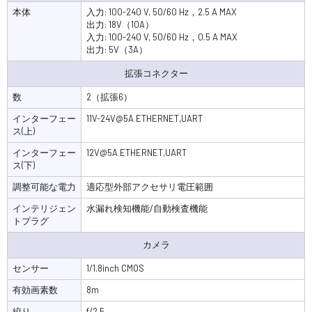
本体
入力: 100-240 V, 50/60 Hz，2.5 A MAX
出力: 18V（10A）
入力: 100-240 V, 50/60 Hz，0.5 A MAX
出力: 5V（3A）
拡張コネクター
数
2（拡張6）
インターフェー
11V-24V@5A ETHERNET,UART
ス(上)
インターフェー
12V@5A ETHERNET,UART
ス(下)
調整可能な電力
適応型外部アクセサリ電圧範囲
インテリジェン
水漏れ検知機能/自動検査機能
トプラグ
カメラ
センサー
1/1.8inch CMOS
有効画素数
8m
絞り
f/2.5