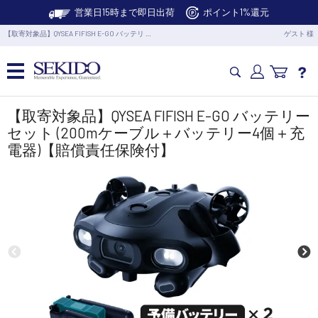
営業日15時まで即日出荷
ポイント1%還元
【取寄対象品】QYSEA FIFISH E-GO バッテリ …
ゲスト 様
カメラドローン・生活家電
【取寄対象品】QYSEA FIFISH E-GO バッテリー
セット (200mケーブル＋バッテリー4個＋充
電器)【賠償責任保険付】
カメラ・スタビライザー
業務用ドローン・業務関連製品
水中ドローン(ROV)・水中スクーター
RC・ロボット部品