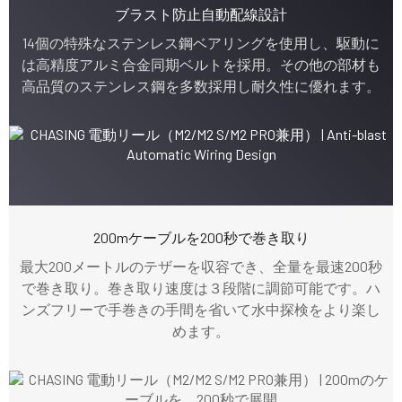
ブラスト防止自動配線設計
14個の特殊なステンレス鋼ベアリングを使用し、駆動に
は高精度アルミ合金同期ベルトを採用。その他の部材も
高品質のステンレス鋼を多数採用し耐久性に優れます。
200mケーブルを200秒で巻き取り
最大200メートルのテザーを収容でき、全量を最速200秒
で巻き取り。巻き取り速度は３段階に調節可能です。ハ
ンズフリーで手巻きの手間を省いて水中探検をより楽し
めます。