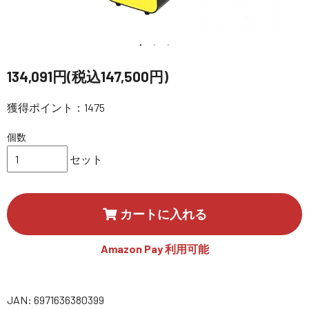
講習会･国家資格･WEBセミナー
定期配信!
134,091円(税込147,500円)
サポート・Q&A / 法人・学生のお客様
獲得ポイント：1475
個数
取扱店舗一覧
セット
SEKIDO
コーポレートサイト
カートに入れる
Amazon Pay 利用可能
SEKIDO 会社概要
JAN: 6971636380399