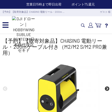
営業日15時まで即日出荷
ポイント1%還元
【予約】【取寄対象品】CHASING 電動リール・200m …
ゲスト 様
カメラドローン・生活家電
【予約】【取寄対象品】CHASING 電動リー
ル・200mケーブル付き（M2/M2 S/M2 PRO兼
用）
カメラ・スタビライザー
業務用ドローン・業務関連製品
水中ドローン(ROV)・水中スクーター
RC・ロボット部品