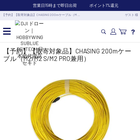
営業日15時まで即日出荷
ポイント1%還元
【予約】【取寄対象品】CHASING 200mケーブル（M …
ゲスト 様
カメラドローン・生活家電
【予約】【取寄対象品】CHASING 200mケー
ブル（M2/M2 S/M2 PRO兼用）
カメラ・スタビライザー
業務用ドローン・業務関連製品
水中ドローン(ROV)・水中スクーター
RC・ロボット部品