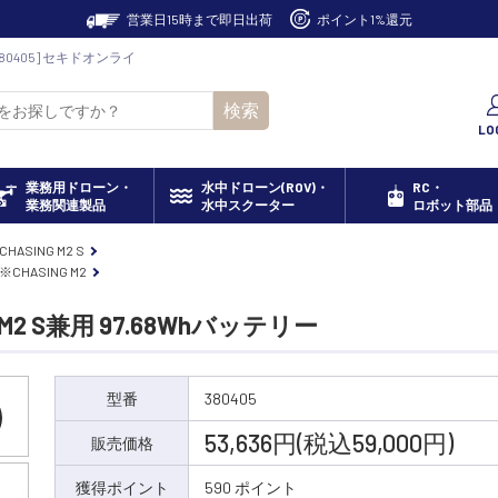
営業日15時まで即日出荷
ポイント1%還元
380405] セキドオンライ
検索
LO
業務用ドローン・
水中ドローン(ROV)・
RC・
業務関連製品
水中スクーター
ロボット部品
CHASING M2 S
※CHASING M2
2 S兼用 97.68Whバッテリー
型番
380405
53,636円(税込59,000円)
販売価格
獲得ポイント
590 ポイント