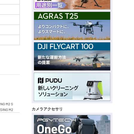
NG M2 S
カメラアクセサリ
SING M2