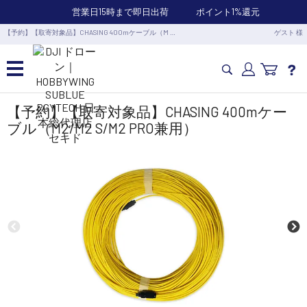
営業日15時まで即日出荷
ポイント1%還元
【予約】【取寄対象品】CHASING 400mケーブル（M …
ゲスト 様
カメラドローン・生活家電
【予約】【取寄対象品】CHASING 400mケー
ブル（M2/M2 S/M2 PRO兼用）
カメラ・スタビライザー
業務用ドローン・業務関連製品
水中ドローン(ROV)・水中スクーター
RC・ロボット部品