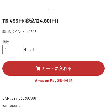
講習会･国家資格･WEBセミナー
定期配信!
113,455円(税込124,801円)
サポート・Q&A / 法人・学生のお客様
獲得ポイント：1248
個数
取扱店舗一覧
セット
SEKIDO
カートに入れる
コーポレートサイト
Amazon Pay 利用可能
SEKIDO 会社概要
JAN: 6971636380566
対応機種：