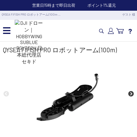
営業日15時まで即日出荷
ポイント1%還元
QYSEA FIFISH PRO ロボットアーム(100m …
ゲスト 様
カメラドローン・生活家電
QYSEA FIFISH PRO ロボットアーム(100m)
カメラ・スタビライザー
業務用ドローン・業務関連製品
水中ドローン(ROV)・水中スクーター
RC・ロボット部品