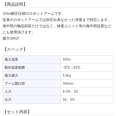
【商品説明】
100m耐圧仕様のロボットアームです。
従来のロボットアームでは対応出来なかった深度まで対応します。
海中部の物品回収だけではなく、検査ユニット等の海中部設置など
にも使用頂けます。
握力10KGF
【スペック】
最大深度
100m
動作温度範囲
-10℃～60℃
最大握力
5.0kg
アーム開口部
140mm
入力
9-13V、DC
出力
2A、12V
【セット内容】