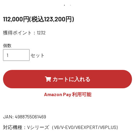
講習会･国家資格･WEBセミナー
112,000円(税込123,200円)
定期配信!
獲得ポイント：1232
サポート・Q&A / 法人・学生のお客様
個数
セット
取扱店舗一覧
カートに入れる
SEKIDO
コーポレートサイト
Amazon Pay 利用可能
SEKIDO 会社概要
JAN: 4988755061469
対応機種：Vシリーズ（V6/V-EVO/V6EXPERT/V6PLUS)