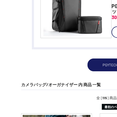
P
ッ
3
PGYTEC
カメラバッグ/オーガナイザー 内 商品 一覧
全 [
115
] 商
最初のペ