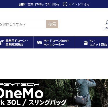
営業日15時まで即日出荷
ポイント1%還元
検索
LO
業務用ドローン・
水中ドローン(ROV)・
RC・
業務関連製品
水中スクーター
ロボット部品