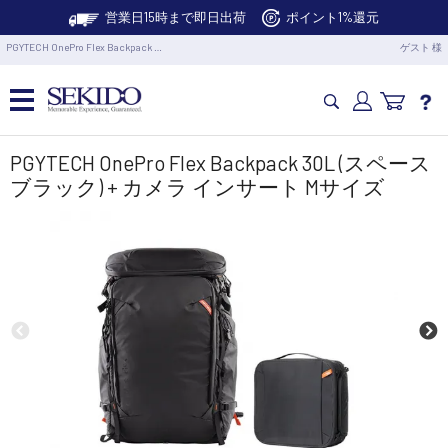
営業日15時まで即日出荷
ポイント1%還元
PGYTECH OnePro Flex Backpack …
ゲスト 様
カメラドローン・生活家電
PGYTECH OnePro Flex Backpack 30L (スペース
ブラック) + カメラ インサート Mサイズ
カメラ・スタビライザー
業務用ドローン・業務関連製品
水中ドローン(ROV)・水中スクーター
RC・ロボット部品