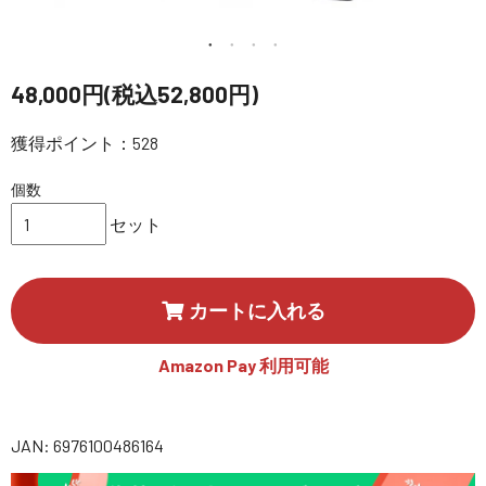
講習会･国家資格･WEBセミナー
定期配信!
48,000円(税込52,800円)
獲得ポイント：528
サポート・Q&A / 法人・学生のお客様
個数
取扱店舗一覧
セット
SEKIDO
カートに入れる
コーポレートサイト
Amazon Pay 利用可能
SEKIDO 会社概要
JAN: 6976100486164