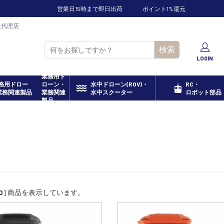
営業日15時まで即日出荷
ポイント1%還元
規代理店
検索
LOGIN
業務用ド
ローン・
水中ドローン(ROV)・
RC・
業務関連
水中スクーター
ロボット部品
製品
0
] 商品を表示しています。