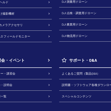
DJI 測量用ドローン
ドヘルド
DJI 点検・調査用ドローン
向け撮影機材
DJI 農業用ドローン
H カメラアクセサリ
DJI 物流用ドローン
RLD フィールドモニター
習会・イベント
サポート・Q&A
ナー・講習会
よくあるご質問（製品Q&A）
会・説明会
説明書・ソフトウェア各種ダウンロ
催一覧
スペシャルコンテンツ