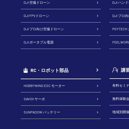
DJI 空撮ドローン
DJI ハン
DJI FPVドローン
DJI プロ
DJI プロ向け空撮ドローン
PGYTEC
DJI ポータブル電源
FEELWO
講
RC・ロボット部品
有料セミ
HOBBYWING ESC モーター
無料体験
SAVOX サーボ
地域別開
SUNPADOW バッテリー