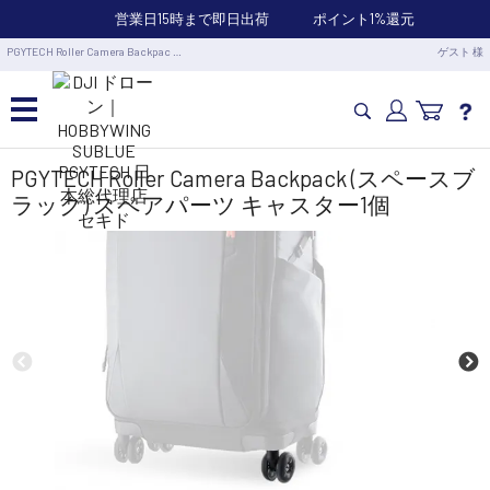
営業日15時まで即日出荷
ポイント1%還元
PGYTECH Roller Camera Backpac …
ゲスト 様
カメラドローン・生活家電
PGYTECH Roller Camera Backpack (スペースブ
ラック) スペアパーツ キャスター1個
カメラ・スタビライザー
業務用ドローン・業務関連製品
水中ドローン(ROV)・水中スクーター
RC・ロボット部品