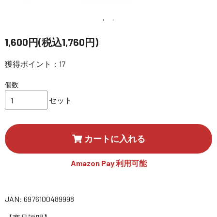
講習会･国家資格･WEBセミナー
定期配信!
1,600円(税込1,760円)
サポート・Q&A / 法人・学生のお客様
獲得ポイント：17
個数
取扱店舗一覧
セット
SEKIDO
カートに入れる
コーポレートサイト
Amazon Pay 利用可能
SEKIDO 会社概要
JAN: 6976100489998