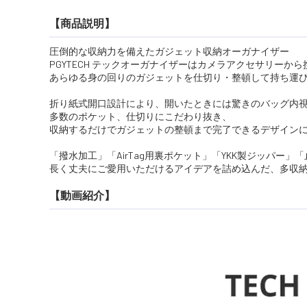
【商品説明】
圧倒的な収納力を備えたガジェット収納オーガナイザー
PGYTECH テックオーガナイザーはカメラアクセサリーか
あらゆる身の回りのガジェットを仕切り・整頓して持ち運
折り紙式開口設計により、開いたときには驚きのバッグ内
多数のポケット、仕切りにこだわり抜き、
収納するだけでガジェットの整頓まで完了できるデザイン
「撥水加工」「AirTag用裏ポケット」「YKK製ジッパー
長く丈夫にご愛用いただけるアイデアを詰め込んだ、多収
【動画紹介】