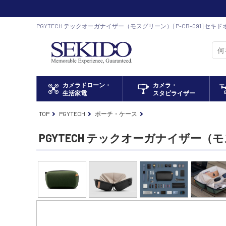
PGYTECH テックオーガナイザー（モスグリーン） [P-CB-091] セキ
ドローン正規代理店
カメラドローン・
カメラ・
生活家電
スタビライザー
TOP
PGYTECH
ポーチ・ケース
PGYTECH テックオーガナイザー（