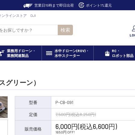
営業日15時まで即日出荷
ポイント1%還元
ドオンラインストア DJI
検索
LO
業務用ドローン・
水中ドローン(ROV)・
RC・
業務関連製品
水中スクーター
ロボット部品
モスグリーン）
型番
P-CB-091
定価
7,500円(税込8,250円)
6,000円(税込6,600円)
販売価格
1650円 OFF!