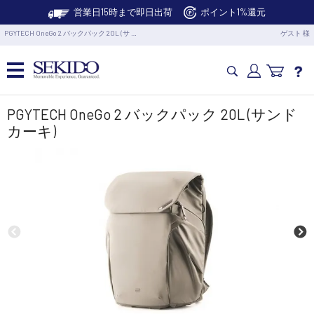
営業日15時まで即日出荷
ポイント1%還元
PGYTECH OneGo 2 バックパック 20L (サ …
ゲスト 様
カメラドローン・生活家電
PGYTECH OneGo 2 バックパック 20L (サンド
カーキ)
カメラ・スタビライザー
業務用ドローン・業務関連製品
水中ドローン(ROV)・水中スクーター
RC・ロボット部品