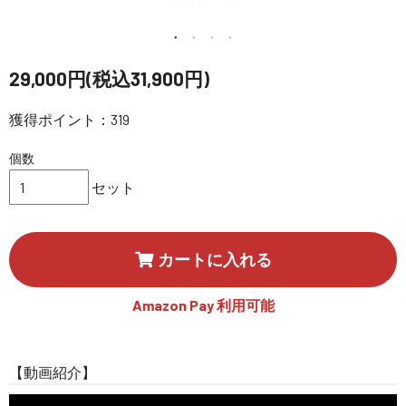
講習会･国家資格･WEBセミナー
定期配信!
29,000円(税込31,900円)
獲得ポイント：319
サポート・Q&A / 法人・学生のお客様
個数
取扱店舗一覧
セット
SEKIDO
カートに入れる
コーポレートサイト
Amazon Pay 利用可能
SEKIDO 会社概要
【動画紹介】