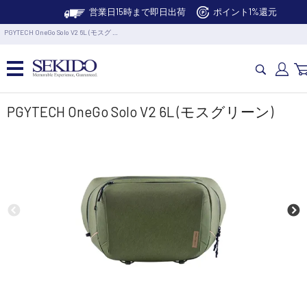
営業日15時まで即日出荷
ポイント1%還元
PGYTECH OneGo Solo V2 6L (モスグ …
カメラドローン・生活家電
PGYTECH OneGo Solo V2 6L (モスグリーン)
カメラ・スタビライザー
業務用ドローン・業務関連製品
水中ドローン(ROV)・水中スクーター
RC・ロボット部品