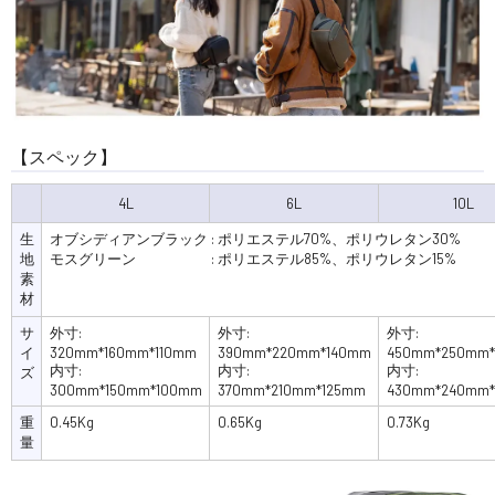
【スペック】
4L
6L
10L
生
オブシディアンブラック : ポリエステル70%、ポリウレタン30%
地
モスグリーン : ポリエステル85%、ポリウレタン15%
素
材
サ
外寸:
外寸:
外寸:
イ
320mm*160mm*110mm
390mm*220mm*140mm
450mm*250mm*
内寸:
内寸:
内寸:
ズ
300mm*150mm*100mm
370mm*210mm*125mm
430mm*240mm*
重
0.45Kg
0.65Kg
0.73Kg
量