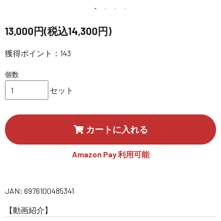
講習会･国家資格･WEBセミナー
13,000円(税込14,300円)
定期配信!
獲得ポイント：143
サポート・Q&A / 法人・学生のお客様
個数
セット
取扱店舗一覧
カートに入れる
SEKIDO
コーポレートサイト
Amazon Pay 利用可能
JAN: 6976100485341
SEKIDO 会社概要
【動画紹介】