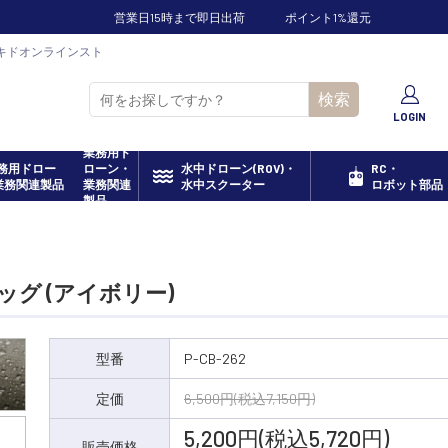
営業日15時まで即日出荷
ポイント1%還元
] セキドオンラインスト
検索
LOGIN
業務用ド
ローン・
水中ドローン(ROV)・
RC・
業務関連
水中スクーター
ロボット部品
製品
バッグ (アイボリー)
型番
P-CB-262
定価
6,500円(税込7,150円)
5,200円(税込5,720円)
販売価格