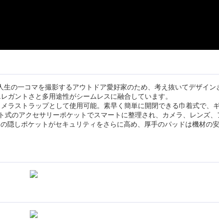
ズで人生の一コマを撮影するアウトドア愛好家のため、考え抜いてデザイン
エレガントさと多用途性がシームレスに融合しています。
カメラストラップとして使用可能。素早く簡単に開閉できる巾着式で、
ト式のアクセサリーポケットでスマートに整理され、カメラ、レンズ、
g用の隠しポケットがセキュリティをさらに高め、厚手のパッドは機材の