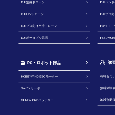
DJI 空撮ドローン
DJI ハン
DJI FPVドローン
DJI プロ
DJI プロ向け空撮ドローン
PGYTEC
DJI ポータブル電源
FEELWO
講
RC・ロボット部品
有料セミ
HOBBYWING ESC モーター
無料体験
SAVOX サーボ
地域別開
SUNPADOW バッテリー