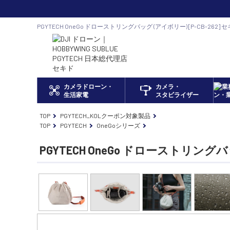
PGYTECH OneGo ドローストリングバッグ (アイボリー) [P-CB-262
ア DJI ドローン正規代理店
カメラドローン・
カメラ・
生活家電
スタビライザー
TOP
PGYTECH_KOLクーポン対象製品
TOP
PGYTECH
OneGoシリーズ
PGYTECH OneGo ドローストリング