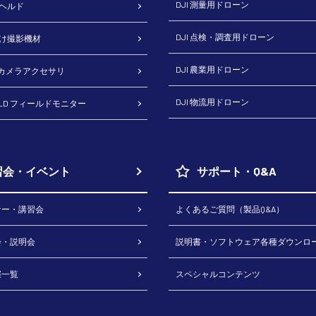
DJI 測量用ドローン
ドヘルド
DJI 点検・調査用ドローン
向け撮影機材
DJI 農業用ドローン
H カメラアクセサリ
DJI 物流用ドローン
RLD フィールドモニター
習会・イベント
サポート・Q&A
ナー・講習会
よくあるご質問（製品Q&A）
会・説明会
説明書・ソフトウェア各種ダウンロ
催一覧
スペシャルコンテンツ